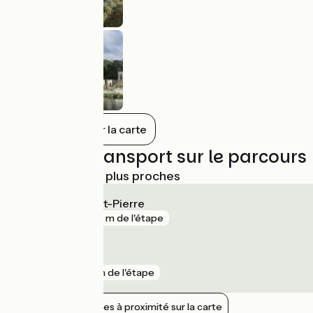
Tout afficher sur la carte
Trains et transport sur le parcours
Gares SNCF les plus proches
Nemours - Saint-Pierre
gare
365 m de l'étape
Montargis
gare
1 km de l'étape
Afficher les gares à proximité sur la carte