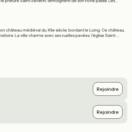
e prieuré Saint-Séverin, témoignent de son riche passé. Les
 du Fusain, et profiter de superbes vues panoramiques sur la vallée.
son château médiéval du XIIe siècle, bordant le Loing. Ce château,
istoire. La ville charme avec ses ruelles pavées, l’église Saint-
t à la détente avec des balades en bateau ou à pied.
Rejoindre
Rejoindre