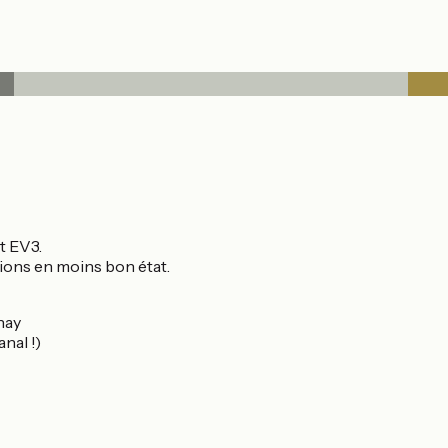
t EV3.
ions en moins bon état.
nay
nal !)