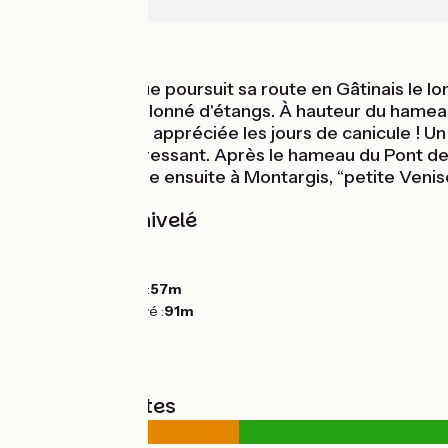
Montargis
Au fil de l'eau
La Scandibérique poursuit sa route en Gâtinais le lo
champêtre et jalonné d'étangs. À hauteur du hameau 
baignade y sera appréciée les jours de canicule ! U
patrimoine intéressant. Après le hameau du Pont de 
du Loing et mène ensuite à Montargis, “petite Venise
Pentes et dénivelé
Montées :
33m
Descentes :
0m
Point le plus bas :
57m
Point le plus élevé :
91m
Types de routes