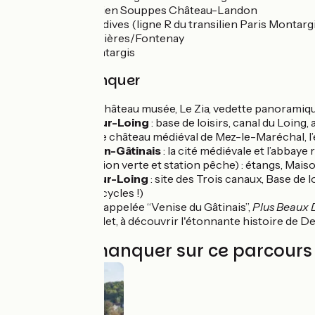
Gare Transilien Souppes Château-Landon
Gare de Dordives (ligne R du transilien Paris Montarg
Gare de Ferrières/Fontenay
Gare de Montargis
À ne pas manquer
Nemours
: château musée, Le Zia, vedette panorami
Souppes-sur-Loing
: base de loisirs, canal du Loin
Dordives
: le château médiéval de Mez-le-Maréchal, l
Ferrières-en-Gâtinais
: la cité médiévale et l’abbaye
Cepoy
(station verte et station pêche) : étangs, Mais
Chalette-sur-Loing
: site des Trois canaux, Base de 
pneus pour cycles !)
Montargis
: appelée “Venise du Gâtinais”,
Plus Beaux 
Musée Girodet, à découvrir l'étonnante histoire de D
À ne pas manquer sur ce parcours