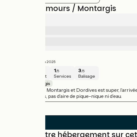
Avis sur Nemours / Montargis
2.5/5
2
Sécurité
/5
1
Services
/5
Mitigé
2.5/5
Cindy ·
Juin 2025
2
4
1
3
/5
/5
/5
/5
Sécurité
Intérêt
Services
Balisage
Nemours / Montargis
Si la portion entre Montargis et Dordives est super, l’arriv
chemin, crevasses, pas d’aire de pique-nique ni d’eau.
Trouvez votre hébergement sur ce