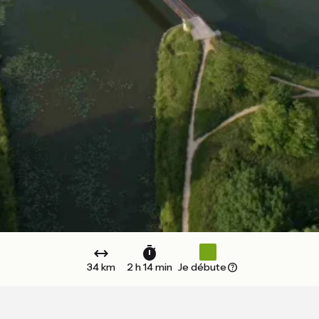
34 km
2 h 14 min
Je débute