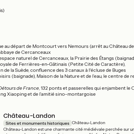
is)
que au départ de Montcourt vers Nemours (arrêt au Château d
g, abbaye de Cercanceaux
’espace naturel de Cercanceaux, la Prairie des Étangs (baigna
 royale de Ferrières-en-Gâtinais (Petite Cité de Caractère),
on de la Suède, confluence des 3 canaux à l'écluse de Buges
loisirs (baignade), Maison de la Nature et de l’eau, le centre 
Détours de France
, 132 ponts et passerelles qui enjambent le C
eng Xiaoping et de l’amitié sino-montargoise
Château-Landon
Château-Landon
Sites et monuments historiques
Château-Landon est une charmante cité médiévale perchée sur un 