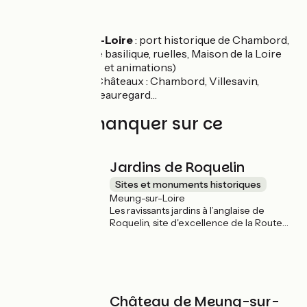
À proximité :
St-Dyé-sur-Loire
: port historique de Chambord,
remarquable basilique, ruelles, Maison de la Loire
(expositions et animations)
le Pays des Châteaux : Chambord, Villesavin,
Cheverny, Beauregard…
À ne pas manquer sur ce
parcours
Jardins de Roquelin
Sites et monuments historiques
Meung-sur-Loire
Les ravissants jardins à l’anglaise de
Roquelin, site d'excellence de la Route
de la Rose du Loiret concentre sur 1 ha,
400 variétés de rose qui dessinent
d’étonnants massifs colorés et odorants.
Château de Meung-sur-