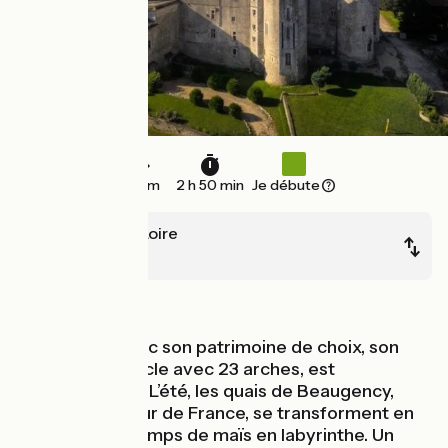
43 km
2 h 50 min
Je débute
Meung-sur-Loire
Blois
Au fil de l'eau
Beaugency, avec son patrimoine de choix, son
pont du XIIe siècle avec 23 arches, est
incontournable. L’été, les quais de Beaugency,
Plus beau détour de France, se transforment en
plage et les champs de maïs en labyrinthe. Un