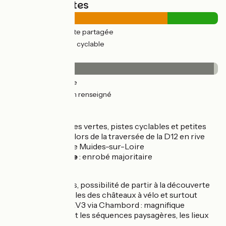
Types de routes
33km
(76%) Route partagée
10km
(24%) Voie cyclable
Revêtement
42km
(98%) Lisse
0.82km
(2%) Non renseigné
L’itinéraire
Alternance de voies vertes, pistes cyclables et petites
routes. Prudence lors de la traversée de la D12 en rive
droite à hauteur de Muides-sur-Loire
Revêtement lisse
: enrobé majoritaire
Connexion
Au pont de Muides, possibilité de partir à la découverte
du réseau de boucles des châteaux à vélo et surtout
d’une variante à l’EV3 via Chambord : magnifique
parcours alternant les séquences paysagères, les lieux
mythiques.