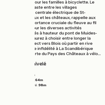
arrêt de choix pour les familles à bicyclette. Le
saisissant contraste entre les villages
pittoresques, la centrale électrique de St-
Laurent-des-Eaux et les châteaux, rappelle aux
voyageurs l’importance cruciale du fleuve au fil
des époques pour les diverses activités
humaines. Arrivés à hauteur du pont de Muides-
sur-Loire, vous aurez à choisir entre longer la
Loire au plus direct vers Blois où partir en rive
gauche pour une infidélité à La Scandibérique
vers la découverte du Pays des Châteaux à vélo…
Pentes et dénivelé
Montées :
55m
Descentes :
84m
Point le plus bas :
64m
Point le plus élevé :
98m