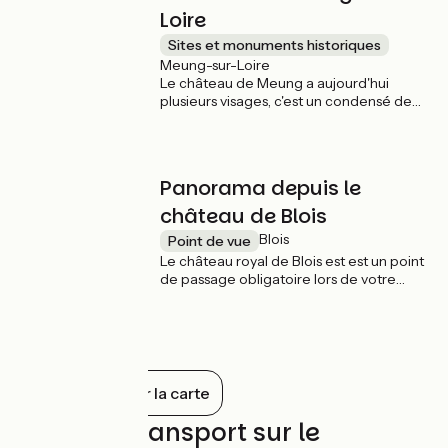
Loire
Sites et monuments historiques
Meung-sur-Loire
Le château de Meung a aujourd'hui
plusieurs visages, c'est un condensé de
l’architecture française du Moyen-Age à
l’époque Classique. Il fut la prestigieuse
résidence des évêques d’Orléans jusqu’à
la Révolution.
Panorama depuis le
château de Blois
Blois
Point de vue
Le château royal de Blois est est un point
de passage obligatoire lors de votre
découverte du Val de Loire à vélo. En
effet, à lui tout seul il synthétise
l’architecture et l’histoire des châteaux
de la Loire. Résidence de 7 rois et de 10
reines de France, il garde précieusement
en ses murs 30 000 œuvres réparties
Tout afficher sur la carte
dans les appartements royaux de l’aile
François Ier et dans le musée des Beaux-
Trains et transport sur le
Arts installé dans l’aile Louis XII.