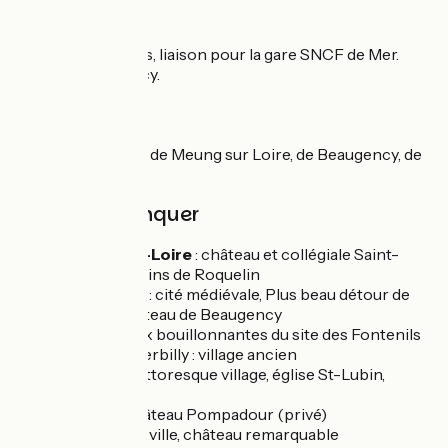
Liaisons
Au pont de Muides, liaison pour la gare SNCF de Mer.
Gare de Beaugency.
Trains
Gares SNCF de Meung sur Loire, de Beaugency, de
Mer, de Blois
À ne pas manquer
Meung-sur-Loire
: château et collégiale Saint-
Liphard, jardins de Roquelin
Beaugency
: cité médiévale, Plus beau détour de
France, Château de Beaugency
Tavers
: eaux bouillonnantes du site des Fontenils
Hameau d’Herbilly : village ancien
Suèvres
: pittoresque village, église St-Lubin,
moulin
Ménars
: château Pompadour (privé)
Blois
: vieille ville, château remarquable