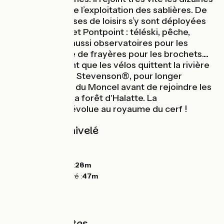
d’étangs issus de l’exploitation des sablières. De
nombreuses bases de loisirs s’y sont déployées
entre Verberie et Pontpoint : téléski, pêche,
baignade mais aussi observatoires pour les
oiseaux ou zone de frayères pour les brochets....
C'est à Pontpoint que les vélos quittent la rivière
Oise et la Route Stevenson®, pour longer
l'abbaye Royale du Moncel avant de rejoindre les
frondaisons de la forêt d'Halatte. La
Scandibérique évolue au royaume du cerf !
Pentes et dénivelé
Montées :
23m
Descentes :
31m
Point le plus bas :
28m
Point le plus élevé :
47m
Types de routes