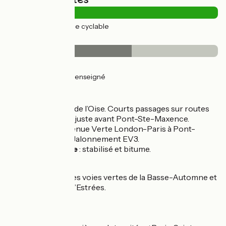
28km
(100%) Voie cyclable
Revêtement
17km
(59%) Lisse
12km
(41%) Non renseigné
L’itinéraire
Voie verte le long de l’Oise. Courts passages sur routes
après Verberie et juste avant Pont-Ste-Maxence.
Connexion à L’Avenue Verte London-Paris à Pont-
Sainte-Maxence. Jalonnement EV3.
Revêtement lisse
: stabilisé et bitume.
Liaison
Connexion avec les voies vertes de la Basse-Automne et
celle de la Plaine d’Estrées.
Trains