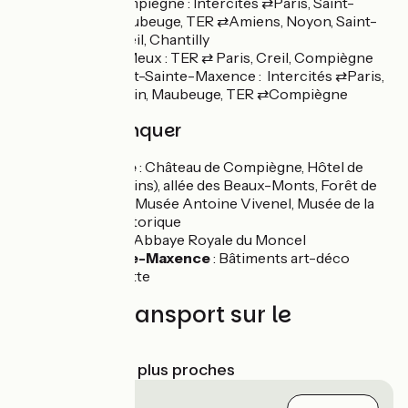
Gare de Compiègne : Intercités ⇄Paris, Saint-
Quentin, Maubeuge, TER ⇄Amiens, Noyon, Saint-
Quentin, Creil, Chantilly
Gare de Le Meux : TER ⇄ Paris, Creil, Compiègne
Gare de Pont-Sainte-Maxence : Intercités ⇄Paris,
Saint-Quentin, Maubeuge, TER ⇄Compiègne
À ne pas manquer
Compiègne
: Château de Compiègne, Hôtel de
Ville (Picantins), allée des Beaux-Monts, Forêt de
Compiègne, Musée Antoine Vivenel, Musée de la
Figurine Historique
Pontpoint
: Abbaye Royale du Moncel
Pont-Sainte-Maxence
: Bâtiments art-déco
Forêt d’Halatte
Trains et transport sur le
parcours
Gares SNCF les plus proches
Jaux