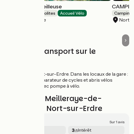
CABANE La Cueilleuse
CAMPIN
Hébergements insolites
Accueil Vélo
Camping
Nort-sur-Erdre
Nort-s
Trains et transport sur le
parcours
Gare de Nort-sur-Erdre. Dans les locaux de la gare :
loueur et réparateur de cycles et abris vélos
sécurisés avec pompe à vélo.
Avis sur La Meilleraye-de-
Bretagne / Nort-sur-Erdre
4.3/5
Sur 1 avis
5
3
Sécurité
Intérêt
/5
/5