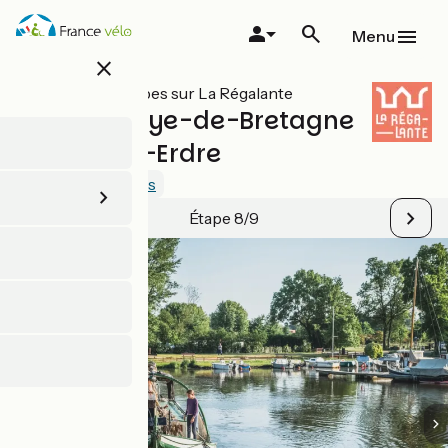
Aller
au
Menu
contenu
close
principal
Toutes les étapes sur La Régalante
La Meilleraye-de-Bretagne
/ Nort-sur-Erdre
4.3 / 5
Voir 1 avis
Étape 8/9