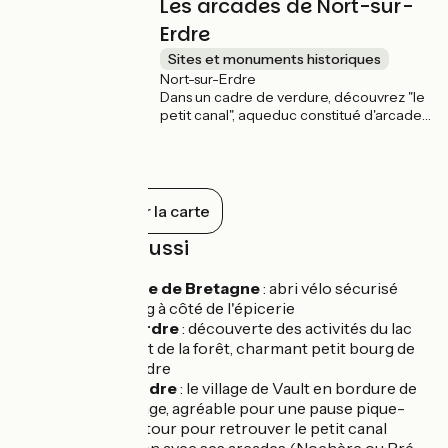
Les arcades de Nort-sur-
animations festives), les amateurs d'eau
seront ravis ! Abris vélos sécurisés au plan
Erdre
d'eau et près de l'office de tourisme.
Sites et monuments historiques
Nort-sur-Erdre
Dans un cadre de verdure, découvrez "le
petit canal", aqueduc constitué d'arcades
monumentales qui surplombe la vallée
de l'Erdre et qui achemine l'eau vers le
canal de Nantes à Brest. Construite entre
1833 et 1836, la rigole serpente dans la
commune et dévoile son patrimoine, tels
Tout afficher sur la carte
les ponts de pierre, lavoirs et bien sûr les
fameuses arcades.
À découvrir aussi
La Meilleraye de Bretagne
: abri vélo sécurisé
dans le bourg à côté de l'épicerie
Joué-sur-Erdre
: découverte des activités du lac
de Vioreau et de la forêt, charmant petit bourg de
Joué-sur-Erdre
Nort-sur-Erdre
: le village de Vault en bordure de
l’Erdre sauvage, agréable pour une pause pique-
nique. Un détour pour retrouver le petit canal
d’alimentation avec ses arcades (Nochère ou Pré