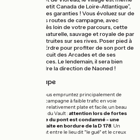
surnommé “le petit Canada de Loire-Atlantique”,
zones ombragées garanties ! Vous évoluez sur de
paisibles petites routes de campagne, avec
l’Erdre jamais très loin de votre parcours, cette
rivière à la fois naturelle, sauvage et royale de par
“les folies” construites sur ses rives. Poser pied à
terre Nort-Sur-Erdre pour profiter de son port de
plaisance, du circuit des Arcades et de ses
nombreux services. Le lendemain, il sera bien
temps de prendre la direction de Naoned !
Détail de l'étape
Sur cette étape vous empruntez principalement de
petites routes de campagne à faible trafic en voie
partagée. Portion relativement plate et facile, un beau
dénivelé au niveau du Vault :
attention lors de fortes
pluies, le passage du pont est condamné - une
information est faite en bordure de la D 178
. Un
dénivelé important entre le lieu dit "le gué" et le creux
chemin.