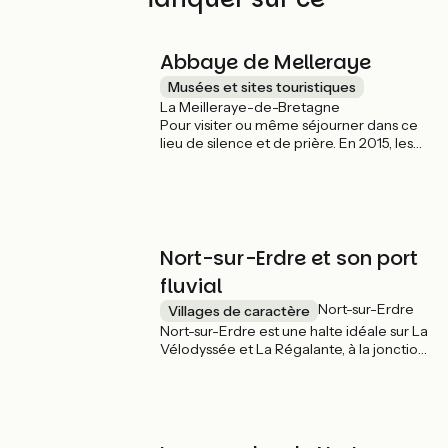
parcours
Abbaye de Melleraye
Musées et sites touristiques
La Meilleraye-de-Bretagne
Pour visiter ou même séjourner dans ce
lieu de silence et de prière. En 2015, les
moines cisterciens ont passé le relais à la
communauté du Chemin Neuf qui y vit et
prie. Église du XIIe siècle avec gisants et
vases acoustiques, bâtiment du XVIIIe
siècle avec escalier d’honneur et salons
classés, cloître du XIXe siècle composent
Nort-sur-Erdre et son port
cet ensemble remarquable.
fluvial
Nort-sur-Erdre
Villages de caractère
Nort-sur-Erdre est une halte idéale sur La
Vélodyssée et La Régalante, à la jonction
entre la Vallée de l'Erdre et le canal de
Nantes à Brest. Avec le château du Port-
Mulon, sa minoterie, le plan d’eau et les
jardins du port (activités nautiques, jeux
enfants, restaurant, table de pique-nique,