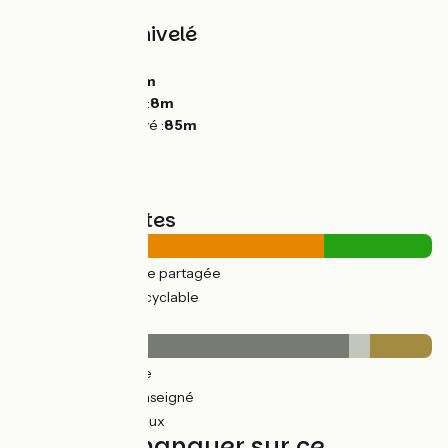
Pentes et dénivelé
Montées :
83m
Descentes :
149m
Point le plus bas :
8m
Point le plus élevé :
85m
Types de routes
17km
(74%) Route partagée
6km
(26%) Voie cyclable
Revêtement
19km
(80%) Lisse
1km
(5%) Non renseigné
4km
(15%) Rugueux
À ne pas manquer sur ce