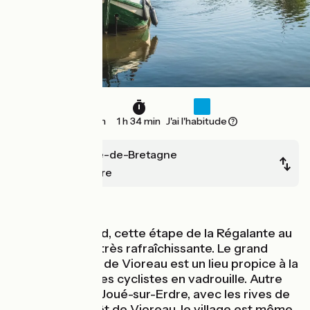
24 km
1 h 34 min
J'ai l'habitude
La Meilleraye-de-Bretagne
Nort-sur-Erdre
En forêt
Par temps chaud, cette étape de la Régalante au
fil de l’eau sera très rafraîchissante. Le grand
réservoir du lac de Vioreau est un lieu propice à la
baignade pour les cyclistes en vadrouille. Autre
point fraîcheur, Joué-sur-Erdre, avec les rives de
l'Erdre et la forêt de Vioreau, le village est même