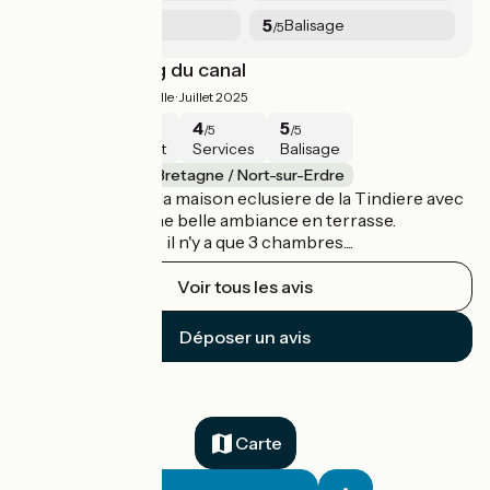
4
5
Services
Balisage
/5
/5
Au calme le long du canal
4.3/5
Emmanuelle ·
Juillet 2025
5
3
4
5
/5
/5
/5
/5
Sécurité
Intérêt
Services
Balisage
La Meilleraye-de-Bretagne / Nort-sur-Erdre
Une bonne nuit à la maison eclusiere de la Tindiere avec
un bon dîner et une belle ambiance en terrasse.
Pensez à reserver, il n'y a que 3 chambres....
Voir tous les avis
Déposer un avis
Carte