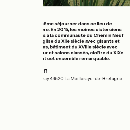
Détails
Pour visiter ou même séjourner dans ce lieu de
silence et de prière. En 2015, les moines cisterciens
ont passé le relais à la communauté du Chemin Neuf
qui y vit et prie. Église du XIIe siècle avec gisants et
vases acoustiques, bâtiment du XVIIIe siècle avec
escalier d’honneur et salons classés, cloître du XIXe
siècle composent cet ensemble remarquable.
Localisation
1 Abbaye de Melleray 44520 La Meilleraye-de-Bretagne