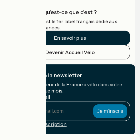
Accueil Vélo qu'est-ce que c'est ?
Accueil Vélo c'est le 1er label français dédié aux
cyclistes en vacances.
En savoir plus
Devenir Accueil Vélo
Je m'abonne à la newsletter
Recevez le meilleur de la France à vélo dans votre
boîte mail chaque mois.
Mon adresse mail
Mon
adresse
mail
Conditions d'inscription
Financé dans le cadre de Destination France