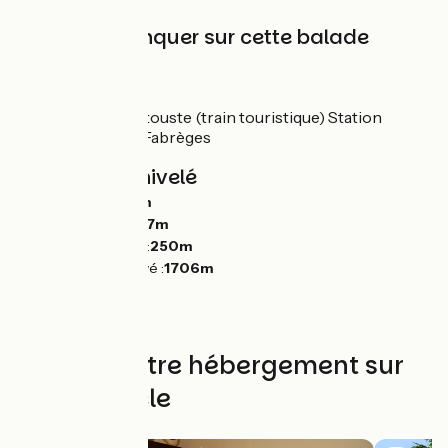
À ne pas manquer sur cette balade
Nay
Laruns
Le train d’Artouste (train touristique) Station
d'Artouste-Fabrèges
Pentes et dénivelé
Montées :
2071m
Descentes :
2067m
Point le plus bas :
250m
Point le plus élevé :
1706m
Trouvez votre hébergement sur
cette boucle