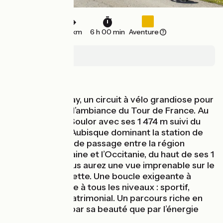
101 km
6 h 00 min
Aventure
Nay
Montagnes
Au départ de Nay, un circuit à vélo grandiose pour
s’imprégner de l’ambiance du Tour de France. Au
menu le col du Soulor avec ses 1 474 m suivi du
mythique col d’Aubisque dominant la station de
Gourette. Point de passage entre la région
Nouvelle-Aquitaine et l’Occitanie, du haut de ses 1
709 mètres, vous aurez une vue imprenable sur le
Cirque de Gourette. Une boucle exigeante à
couper le souffle à tous les niveaux : sportif,
esthétique et patrimonial. Un parcours riche en
émotions, tant par sa beauté que par l’énergie
dépensée.