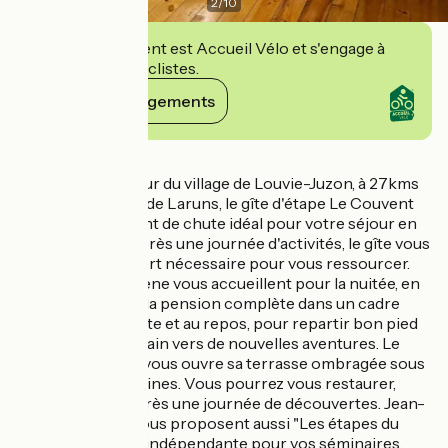
2
/
10
Cet établissement est Accueil Vélo et s'engage à
accueillir des cyclistes.
Voir ses engagements
Détails
Situé en plein cœur du village de Louvie-Juzon, à 27kms
de Pau et à 12kms de Laruns, le gîte d'étape Le Couvent
d'Ossau est le point de chute idéal pour votre séjour en
Vallée d'Ossau. Après une journée d'activités, le gîte vous
offre tout le confort nécessaire pour vous ressourcer.
Jean-Marc et Mylène vous accueillent pour la nuitée, en
demi-pension ou la pension complète dans un cadre
propice à la détente et au repos, pour repartir bon pied
bon œil le lendemain vers de nouvelles aventures. Le
Couvent d’Ossau vous ouvre sa terrasse ombragée sous
la tonnelle de glycines. Vous pourrez vous restaurer,
vous rafraichir, après une journée de découvertes. Jean-
Marc et Mylène vous proposent aussi "Les étapes du
gîte". Une annexe, indépendante pour vos séminaires,