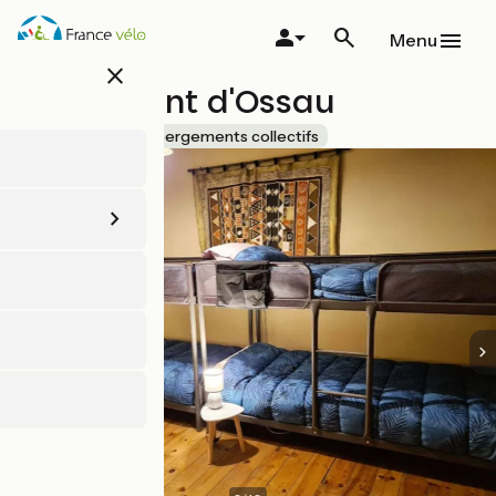
Aller
au
Menu
contenu
close
principal
Le Couvent d'Ossau
Accueil Vélo
Hébergements collectifs