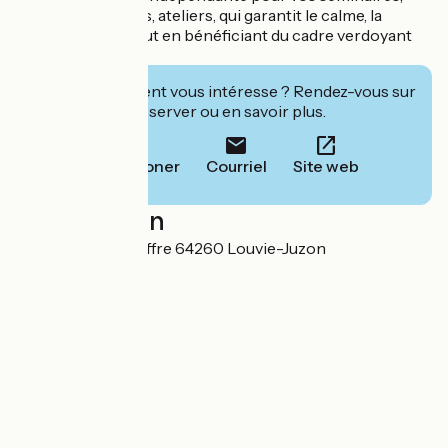
stages, formations, ateliers, qui garantit le calme, la
confidentialité, tout en bénéficiant du cadre verdoyant
du gîte d'étape.
Cet établissement vous intéresse ? Rendez-vous sur
leur site pour réserver ou en savoir plus.
Téléphoner
Courriel
Site web
Localisation
1 Rue Maréchal Joffre 64260 Louvie-Juzon