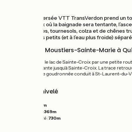
Montagnes
La Grande Traversée VTT TransVerdon prend un tour
lac de Ste-Croix où la baignade sera tentante, l’as
lavande, céréales, tournesols, colza et de chênes t
sur des lacs plus petits (et à l’eau plus froide) sép
L'Itinéraire de Moustiers-Sainte-Marie à Q
L’itinéraire rejoint le lac de Sainte-Croix par une petite rout
suite est plus roulante jusqu’à Sainte-Croix. La trace retro
ses lacs. Une route goudronnée conduit à St-Laurent-du-Verdo
de Vaudoudurde.
Pentes et dénivelé
Montées :
488m
Descentes :
678m
Point le plus bas :
369m
Point le plus élevé :
730m