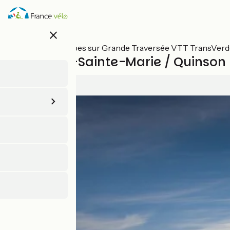
Aller
au
contenu
close
principal
Toutes les étapes sur Grande Traversée VTT TransVer
Moustiers-Sainte-Marie / Quinson