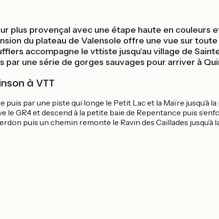
 plus provençal avec une étape haute en couleurs et 
cension du plateau de Valensole offre une vue sur tout
ruffiers accompagne le vttiste jusqu'au village de Sai
arés par une série de gorges sauvages pour arriver à Qu
uinson à VTT
e puis par une piste qui longe le Petit Lac et la Maïre jusqu’à l
uve le GR4 et descend à la petite baie de Repentance puis s’en
n puis un chemin remonte le Ravin des Caillades jusqu’à la D11