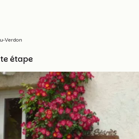
-du-Verdon
tte étape