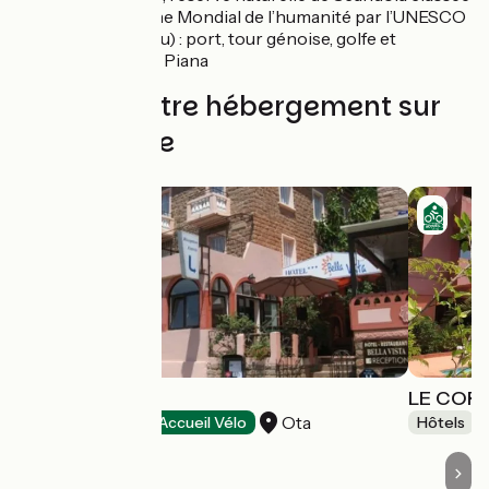
au Patrimoine Mondial de l’humanité par l’UNESCO
Porto
(Portu) : port, tour génoise, golfe et
Calanche de Piana
Trouvez votre hébergement sur
cette étape
BELLA VISTA
LE COR
Ota
Hôtels
Accueil Vélo
Hôtels