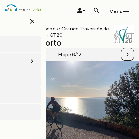
Aller
au
Menu
contenu
close
principal
Toutes les étapes sur Grande Traversée de
la Corse à vélo - GT20
Galéria / Porto
Étape 6/12