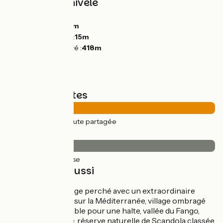
Pentes et dénivelé
Montées :
964m
Descentes :
947m
Point le plus bas :
15m
Point le plus élevé :
418m
Types de routes
50km
(100%) Route partagée
Revêtement
50km
(100%) Lisse
À découvrir aussi
Galéria
: village perché avec un extraordinaire
point de vue sur la Méditerranée, village ombragé
incontournable pour une halte, vallée du Fango,
tour génoise, réserve naturelle de Scandola classée