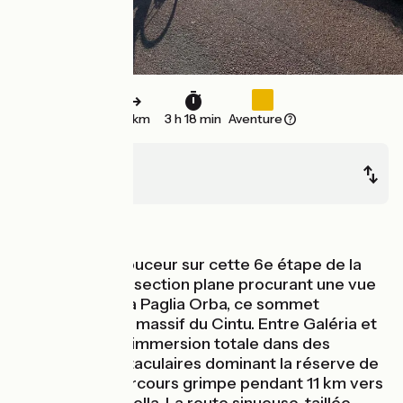
50 km
3 h 18 min
Aventure
Galéria
Porto
Montagnes
Un départ en douceur sur cette 6e étape de la
GT20 avec une section plane procurant une vue
splendide sur La Paglia Orba, ce sommet
montagneux du massif du Cintu. Entre Galéria et
Portu, c’est une immersion totale dans des
paysages spectaculaires dominant la réserve de
Scandola. Le parcours grimpe pendant 11 km vers