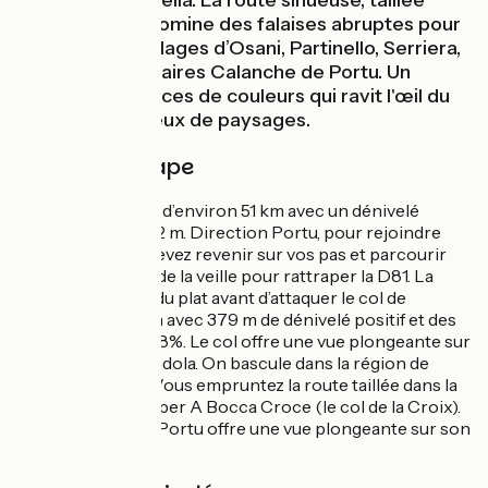
le col de Palmarella. La route sinueuse, taillée
dans la roche, domine des falaises abruptes pour
découvrir les villages d’Osani, Partinello, Serriera,
et les spectaculaires Calanche de Portu. Un
festival de nuances de couleurs qui ravit l'œil du
cycliste amoureux de paysages.
Détail de l'étape
Une étape longue d’environ 51 km avec un dénivelé
positif total de 722 m. Direction Portu, pour rejoindre
l’itinéraire, vous devez revenir sur vos pas et parcourir
les 5 derniers km de la veille pour rattraper la D81. La
route débute sur du plat avant d’attaquer le col de
Palmarella : 11,3 km avec 379 m de dénivelé positif et des
pentes entre 3 et 8%. Le col offre une vue plongeante sur
la réserve de Scandola. On bascule dans la région de
l’Ouest Corsica ! Vous empruntez la route taillée dans la
roche pour rattraper A Bocca Croce (le col de la Croix).
La descente vers Portu offre une vue plongeante sur son
golfe.