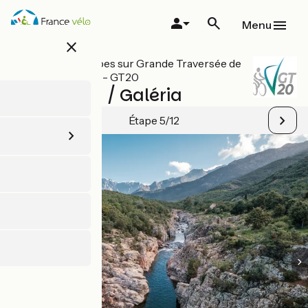
Aller
au
Menu
contenu
close
principal
Toutes les étapes sur Grande Traversée de
la Corse à vélo - GT20
Calenzana / Galéria
Étape 5/12