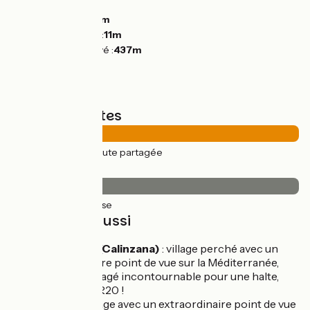
Montées :
336m
Descentes :
589m
Point le plus bas :
11m
Point le plus élevé :
437m
Types de routes
30km
(100%) Route partagée
Revêtement
30km
(100%) Lisse
À découvrir aussi
Calenzana (Calinzana)
: village perché avec un
extraordinaire point de vue sur la Méditerranée,
village ombragé incontournable pour une halte,
départ du GR20 !
Galéria
: village avec un extraordinaire point de vue