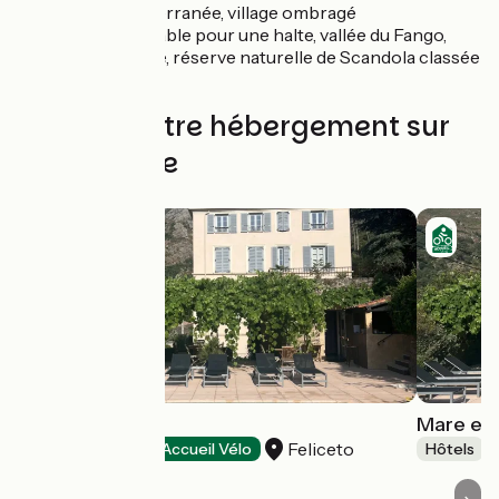
sur la Méditerranée, village ombragé
incontournable pour une halte, vallée du Fango,
tour génoise, réserve naturelle de Scandola classée
à l’UNESCO
Trouvez votre hébergement sur
cette étape
MARE E MONTI
Mare e 
Feliceto
Hôtels
Accueil Vélo
Hôtels