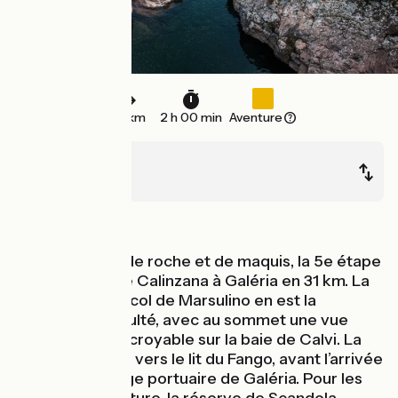
30 km
2 h 00 min
Aventure
Calenzana
Galéria
Montagnes
Dans un décor de roche et de maquis, la 5e étape
de la GT20 relie Calinzana à Galéria en 31 km. La
montée vers le col de Marsulino en est la
principale difficulté, avec au sommet une vue
panoramique incroyable sur la baie de Calvi. La
descente mène vers le lit du Fango, avant l’arrivée
au paisible village portuaire de Galéria. Pour les