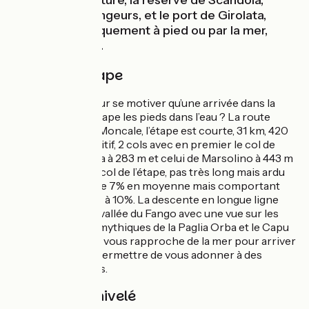
amateurs de nature, la réserve de Scandola,
paradis des plongeurs, et le port de Girolata,
accessibles uniquement à pied ou par la mer,
valent le détour.
Détail de l'étape
Quoi de mieux pour se motiver qu’une arrivée dans la
prochaine ville-étape les pieds dans l’eau ? La route
débute direction Moncale, l’étape est courte, 31 km, 420
m de dénivelé positif, 2 cols avec en premier le col de
Bocca Di Neraghia à 283 m et celui de Marsolino à 443 m
d’altitude, second col de l’étape, pas très long mais ardu
avec des pentes de 7% en moyenne mais comportant
quelques sections à 10%. La descente en longue ligne
droite traverse la vallée du Fango avec une vue sur les
deux montagnes mythiques de la Paglia Orba et le Capu
Tafunatu. La route vous rapproche de la mer pour arriver
à Galéria et vous permettre de vous adonner à des
activités nautiques.
Pentes et dénivelé