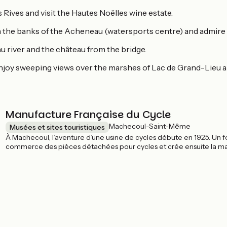
s Rives and visit the Hautes Noëlles wine estate.
the banks of the Acheneau (watersports centre) and admire vi
u river and the château from the bridge.
njoy sweeping views over the marshes of Lac de Grand-Lieu an
Manufacture Française du Cycle
Machecoul-Saint-Même
Musées et sites touristiques
À Machecoul, l’aventure d’une usine de cycles débute en 1925. Un f
commerce des pièces détachées pour cycles et crée ensuite la marqu
Manufacture Française du Cycle produit des vélos sous différentes
Sunn. Un magasin d’usine perpétue la tradition de la vente directe,