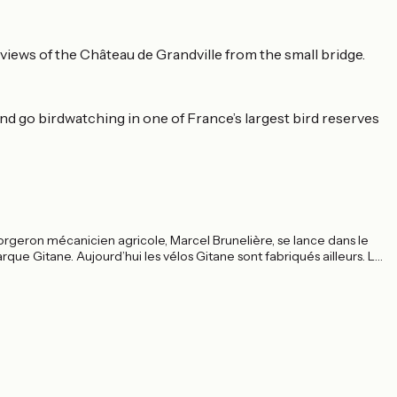
ews of the Château de Grandville from the small bridge.
d go birdwatching in one of France’s largest bird reserves
orgeron mécanicien agricole, Marcel Brunelière, se lance dans le
e Gitane. Aujourd’hui les vélos Gitane sont fabriqués ailleurs. La
 appellations, les marques les plus connues étant Nakamura et
 pour le plus grand bonheur des habitants du Pays de Retz !