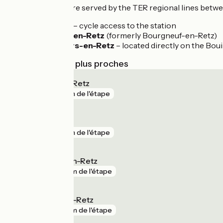
Several stations are served by the TER regional lines bet
Machecoul
– cycle access to the station
Villeneuve-en-Retz
(formerly Bourgneuf-en-Retz)
Les Moutiers-en-Retz
– located directly on the Bou
Gares SNCF les plus proches
Bourgneuf-en-Retz
gare
1 km de l'étape
Machecoul
gare
1 km de l'étape
Les Moutiers-en-Retz
gare
4 km de l'étape
La Bernerie-en-Retz
gare
8 km de l'étape