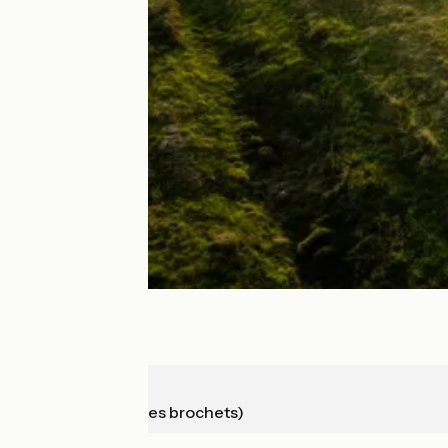
Machecoul
Bouin (port des brochets)