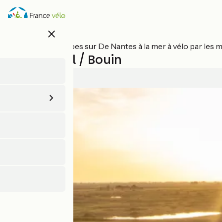
Aller
au
contenu
close
principal
Toutes les étapes sur De Nantes à la mer à vélo par les 
Machecoul / Bouin