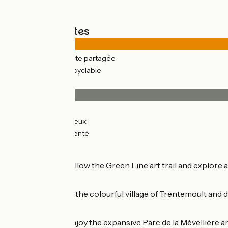
Types de routes
20km
(76%) Route partagée
6km
(24%) Voie cyclable
Revêtement
16km
(61%) Lisse
6km
(24%) Rugueux
4km
(15%) Accidenté
Dont' miss
Nantes
– Follow the Green Line art trail and explore 
museum.
Rezé
– Visit the colourful village of Trentemoult and 
Sarah Sze.
Bouaye
– Enjoy the expansive Parc de la Mévellière an