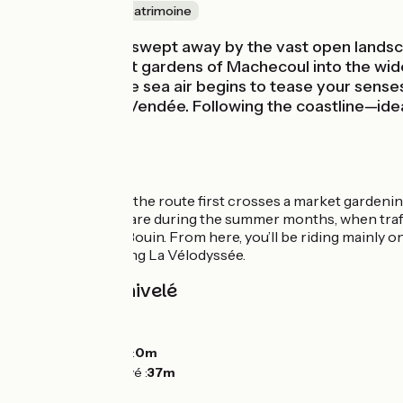
Nature & petit patrimoine
Let yourself be swept away by the vast open landsc
from the market gardens of Machecoul into the wide
Cyr-en-Retz, the sea air begins to tease your sens
Atlantique and Vendée. Following the coastline—idea
the marsh.
The Route
From Machecoul, the route first crosses a market gardening a
Retz. Take extra care during the summer months, when traff
signage towards Bouin. From here, you’ll be riding mainly o
by continuing along La Vélodyssée.
Pentes et dénivelé
Montées :
21m
Descentes :
30m
Point le plus bas :
0m
Point le plus élevé :
37m