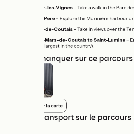
Saint-Léger-les-Vignes
– Take a walk in the Parc de
Port-Saint-Père
– Explore the Morinière harbour on 
Saint-Mars-de-Coutais
– Take in views over the Ten
From Saint-Mars-de-Coutais to Saint-Lumine
– E
(the second largest in the country).
À ne pas manquer sur ce parcours
Tout afficher sur la carte
Trains et transport sur le parcours
SNCF