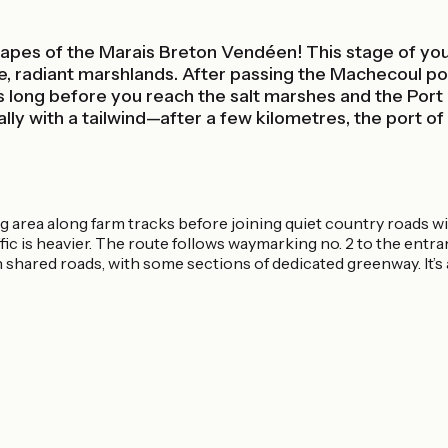
apes of the Marais Breton Vendéen! This stage of your
, radiant marshlands. After passing the Machecoul pon
es long before you reach the salt marshes and the Por
lly with a tailwind—after a few kilometres, the port o
rea along farm tracks before joining quiet country roads with 
ic is heavier. The route follows waymarking no. 2 to the entr
n shared roads, with some sections of dedicated greenway. It’s