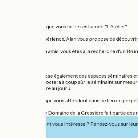
Voici la promesse que vous fait le restaurant "L'Atelier"
Pour débuter l'expérience, Alan vous propose de découvrir
En famille ou entre amis, vous êtes à la recherche d'un Bru
de 11H30 à 15H00.
Le Domaine propose également des espaces séminaires enti
Aurore vous concoctera à coup sûr le séminaire sur mesure
première rencontre au jour J.
Alan et toute l'équipe vous attendent dans ce lieu en perp
L'établissement Le Domaine de la Gressière fait partie de
Cet établissement vous intéresse ? Rendez-vous sur leur 