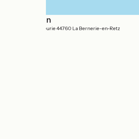
Localisation
Rue de la Noue Fleurie 44760 La Bernerie-en-Retz