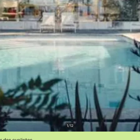
1
/
12
r des cyclistes.