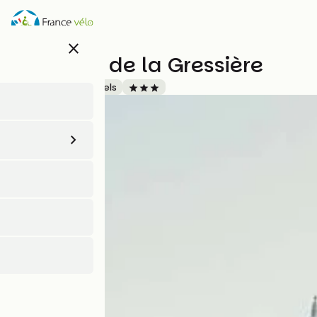
Aller
au
contenu
close
principal
Domaine de la Gressière
Accueil Vélo
Hôtels