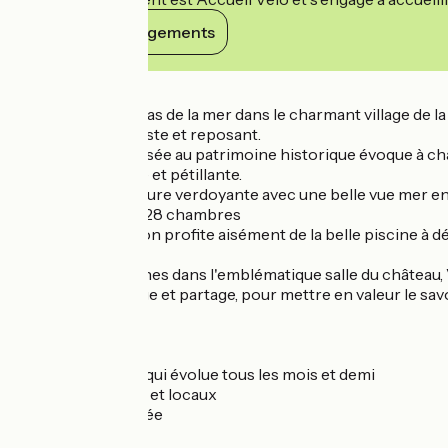
Voir ses engagements
Détails
Situé à quelques pas de la mer dans le charmant village de 
chaleureux, intimiste et reposant.
Cette bâtisse classée au patrimoine historique évoque à cha
équipe dynamique et pétillante.
Entouré d'une nature verdoyante avec une belle vue mer en d
hôtel 3 étoiles de 28 chambres
Aux beaux jours, on profite aisément de la belle piscine à 
En haut des marches dans l'emblématique salle du château, V
moment d'échange et partage, pour mettre en valeur le savoir
plat.
Une carte courte qui évolue tous les mois et demi
Des produits frais et locaux
Une cuisine raffinée
Un service soigné