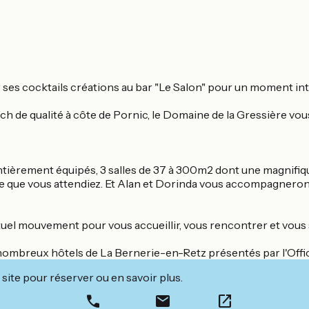
 ses cocktails créations au bar "Le Salon" pour un moment in
nch de qualité à côte de Pornic, le Domaine de la Gressière vo
èrement équipés, 3 salles de 37 à 300m2 dont une magnifique
 que vous attendiez. Et Alan et Dorinda vous accompagnerons
étuel mouvement pour vous accueillir, vous rencontrer et vous
s nombreux hôtels de La Bernerie-en-Retz présentés par l'Off
site pour réserver ou en savoir plus.