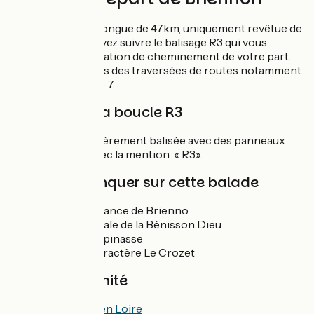
La boucle R3 est longue de 47km, uniquement revêtue de
goudron. Vous devez suivre le balisage R3 qui vous
guidera sans hésitation de cheminement de votre part.
Soyez vigilants lors des traversées de routes notamment
la Route Nationale 7.
Balisage de la boucle R3
La boucle est entièrement balisée avec des panneaux
verts et blancs avec la mention « R3».
À ne pas manquer sur cette balade
Port de plaisance de Brienno
Eglise abbatiale de la Bénisson Dieu
Forêt de Lespinasse
Village de caractère Le Crozet
Gare à proximité
Transports en Loire