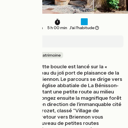
47 km
5 h 00 min
J'ai l'habitude
Briennon
Nature & petit patrimoine
Le départ de cette boucle est lancé sur la «
Véloire » au niveau du joli port de plaisance de la
commune de Briennon. Le parcours se dirige vers
la remarquable église abbatiale de La Bénisson-
Dieu en empruntant une petite route au milieu
des bois. Vous longez ensuite la magnifique forêt
de Lespinasse en direction de l'immanquable cité
médiévale Le Crozet, classé "Village de
caractère" ! Au retour vers Briennon vous
empruntez à nouveau de petites routes