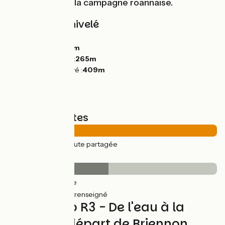
agréables dans la campagne roannaise.
Pentes et dénivelé
Montées :
359m
Descentes :
360m
Point le plus bas :
265m
Point le plus élevé :
409m
Types de routes
49km
(100%) Route partagée
Revêtement
24km
(48%) Lisse
25km
(52%) Non renseigné
Circuit vélo R3 - De l'eau à la
pierre au départ de Briennon