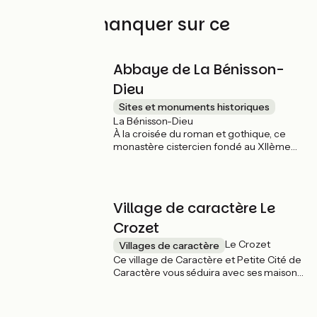
À ne pas manquer sur ce
parcours
Abbaye de La Bénisson-
Dieu
Sites et monuments historiques
La Bénisson-Dieu
À la croisée du roman et gothique, ce
monastère cistercien fondé au XIIème
siècle dégage une atmosphère de calme
et de recueillement. Le site se visite
librement, seule la visite du clocher est
payante ce qui permet de contempler
Village de caractère Le
de plus près sa toiture colorée.
Crozet
Le Crozet
Villages de caractère
Ce village de Caractère et Petite Cité de
Caractère vous séduira avec ses maisons
du XIIIe, XVe et XVIe et vous offre un
voyage à travers l’histoire du Comté du
Forez.