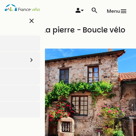
Aller
au
Menu
contenu
close
principal
De l'eau à la pierre - Boucle vélo
R3