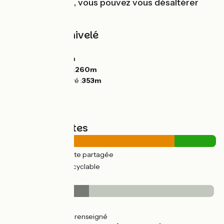
Une fois au port, vous pouvez vous désaltérer
sans souci !
Pentes et dénivelé
Montées :
109m
Descentes :
115m
Point le plus bas :
260m
Point le plus élevé :
353m
Types de routes
22km
(80%) Route partagée
6km
(20%) Voie cyclable
Revêtement
11km
(39%) Lisse
17km
(60%) Non renseigné