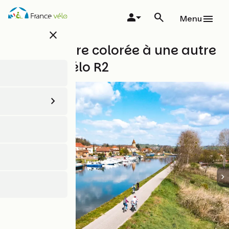
Aller
au
Menu
contenu
close
principal
D'une toiture colorée à une autre
- Boucle vélo R2