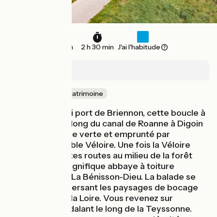
26 km
2 h 30 min
J'ai l'habitude
Briennon
Nature & petit patrimoine
Au départ du joli port de Briennon, cette boucle à
vélo s'élance le long du canal de Roanne à Digoin
aménagé en voie verte et emprunté par
l'itinéraire cyclable Véloire. Une fois la Véloire
quittée, de petites routes au milieu de la forêt
filent vers la magnifique abbaye à toiture
polychrome de La Bénisson-Dieu. La balade se
poursuit en traversant les paysages de bocage
en direction de la Loire. Vous revenez sur
Briennon en pédalant le long de la Teyssonne.