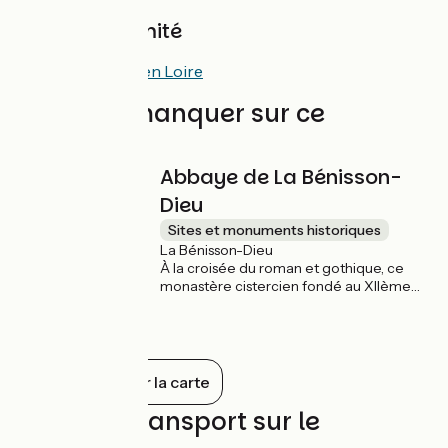
Gare à proximité
Transports en Loire
À ne pas manquer sur ce
parcours
Abbaye de La Bénisson-
Dieu
Sites et monuments historiques
La Bénisson-Dieu
À la croisée du roman et gothique, ce
monastère cistercien fondé au XIIème
siècle dégage une atmosphère de calme
et de recueillement. Le site se visite
librement, seule la visite du clocher est
payante ce qui permet de contempler
de plus près sa toiture colorée.
Tout afficher sur la carte
Trains et transport sur le