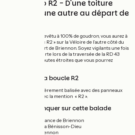
Circuit vélo R2 - D'une toiture
colorée à une autre au départ de
Briennon
Sur un itinéraire revêtu à 100% de goudron, vous aurez à
suivre le balisage « R2 » sur la Véloire de l’autre côté du
canal depuis le port de Briennon. Soyez vigilants une fois
sortis de la voie verte lors de la traversée de la RD 43
ainsi que sur les routes étroites que vous pourrez
rencontrer.
Balisage de la boucle R2
La boucle est entièrement balisée avec des panneaux
verts et blancs avec la mention « R2 ».
À ne pas manquer sur cette balade
Port de plaisance de Briennon
Abbaye de La Bénisson-Dieu
Eglise de Briennon