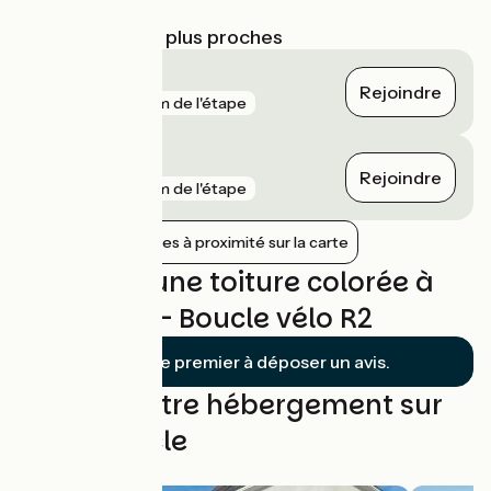
parcours
Gares SNCF les plus proches
Roanne
Rejoindre
gare
7 km de l'étape
Le Coteau
Rejoindre
gare
9 km de l'étape
Afficher les gares à proximité sur la carte
Avis sur D'une toiture colorée à
une autre - Boucle vélo R2
Soyez le premier à déposer un avis.
Trouvez votre hébergement sur
cette boucle