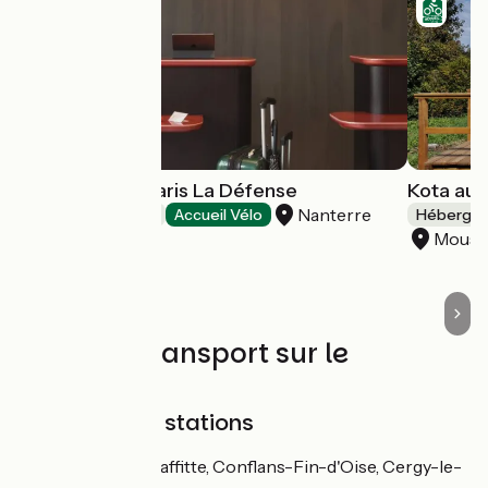
OKKO Hotels Paris La Défense
Kota au 
Nanterre
Hôtels
Accueil Vélo
Hébergem
Mouss
Trains et transport sur le
parcours
SNCF railway stations
RER A: Maisons-Laffitte, Conflans-Fin-d'Oise, Cergy-le-
Haut