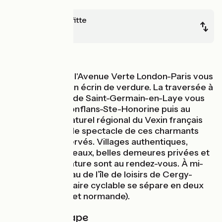
Maisons-Laffitte
Chaussy
En forêt
Cette étape de l'Avenue Verte London-Paris vous
emmène dans un écrin de verdure. La traversée à
vélo de la forêt de Saint-Germain-en-Laye vous
mènera vers Conflans-Ste-Honorine puis au
cœur du Parc naturel régional du Vexin français
qui vous offrira le spectacle de ces charmants
paysages préservés. Villages authentiques,
manoirs et châteaux, belles demeures privées et
bien entendu nature sont au rendez-vous. À mi-
chemin, au niveau de l’île de loisirs de Cergy-
Pontoise, l'itinéraire cyclable se sépare en deux
branches (Oise et normande).
Détail de l'étape