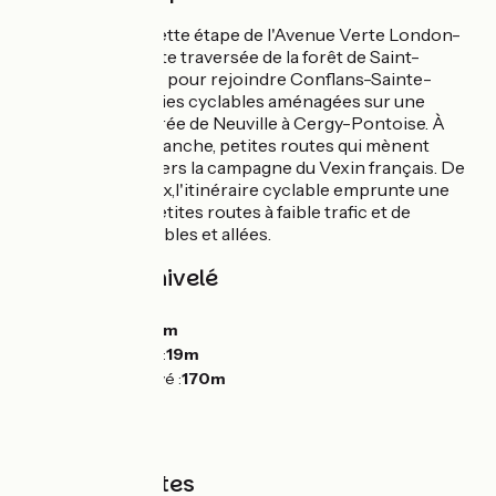
Vous démarrez cette étape de l'Avenue Verte London-
Paris par une petite traversée de la forêt de Saint-
Germain-en-Laye pour rejoindre Conflans-Sainte-
Honorine. Puis voies cyclables aménagées sur une
ancienne voie ferrée de Neuville à Cergy-Pontoise. À
partir de Courdimanche, petites routes qui mènent
rapidement à travers la campagne du Vexin français. De
Vigny à Villarceaux,l'itinéraire cyclable emprunte une
susccession de petites routes à faible trafic et de
chemins carrossables et allées.
Pentes et dénivelé
Montées :
251m
Descentes :
200m
Point le plus bas :
19m
Point le plus élevé :
170m
Types de routes