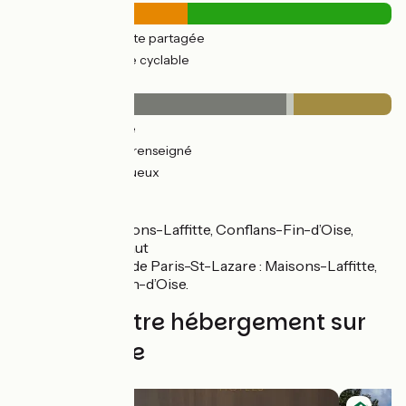
23km
(46%) Route partagée
26km
(54%) Voie cyclable
Revêtement
35km
(72%) Lisse
0.9km
(2%) Non renseigné
13km
(26%) Rugueux
Gares SNCF
RER A : Maisons-Laffitte, Conflans-Fin-d’Oise,
Cergy-le-Haut
Transilien L de Paris-St-Lazare : Maisons-Laffitte,
Conflans-Fin-d’Oise.
Trouvez votre hébergement sur
cette étape