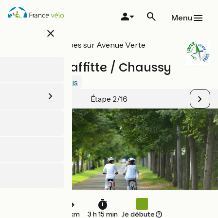
Aller
au
Menu
contenu
close
principal
Toutes les étapes sur Avenue Verte
London-Paris
Maisons-Laffitte / Chaussy
3.8 / 5
Voir 3 avis
Étape 2/16
49 km
3 h 15 min
Je débute