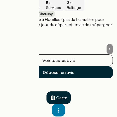
4
3
5
3
/5
/5
/5
/5
Sécurité
Intérêt
Services
Balisage
Maisons-Laffitte / Chaussy
M
Périple commencé à Houilles (pas de transilien pour
Fa
Maisons-Laffitte le jour du départ et envie de m'épargner
la sortie de Paris).
Voir tous les avis
Déposer un avis
Carte