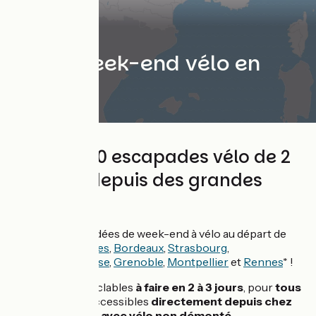
Idées week-end vélo en
France
Plus de 100 escapades vélo de 2
à 3 jours depuis des grandes
villes
Découvrez nos idées de week-end à vélo au départ de
Paris
,
Lyon
,
Nantes
,
Bordeaux
,
Strasbourg
,
Marseille
,
Toulouse
,
Grenoble
,
Montpellier
et
Rennes
* !
Des parcours cyclables
à faire en 2 à 3 jours
, pour
tous
les niveaux
et accessibles
directement depuis chez
vous
ou
en train avec vélo non démonté.