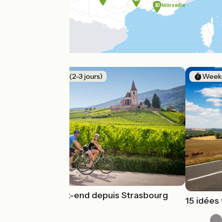
1
0
Marsei
l
le
Week-End (2-3 jours)
Week-
8 idées week-end depuis Strasbourg
15 idées