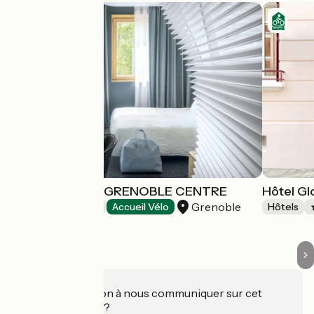
OKKO HOTELS GRENOBLE CENTRE
Hôtel Gl
Grenoble
Hôtels
Accueil Vélo
Hôtels
Une information à nous communiquer sur cet
établissement ?