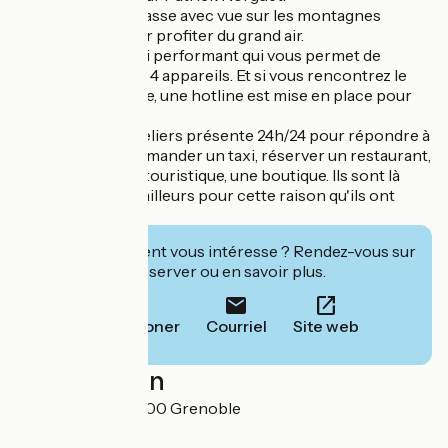
Une superbe terrasse avec vue sur les montagnes
grenobloises pour profiter du grand air.
Et bien sûr : un wifi performant qui vous permet de
connecter jusqu'à 4 appareils. Et si vous rencontrez le
moindre problème, une hotline est mise en place pour
vous aider.
Une équipe d'hôteliers présente 24h/24 pour répondre à
vos besoins : commander un taxi, réserver un restaurant,
conseiller un lieu touristique, une boutique. Ils sont là
pour ça et c'est d'ailleurs pour cette raison qu'ils ont
choisi ce métier.
Cet établissement vous intéresse ? Rendez-vous sur
leur site pour réserver ou en savoir plus.
Téléphoner
Courriel
Site web
Localisation
23, rue Hoche 38100 Grenoble