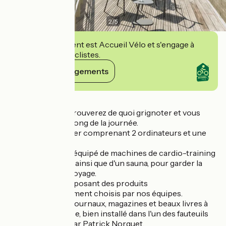
2
/
5
Cet établissement est Accueil Vélo et s'engage à
accueillir des cyclistes.
Voir ses engagements
Détails
Un Club où vous trouverez de quoi grignoter et vous
rafraîchir tout au long de la journée.
Un business corner comprenant 2 ordinateurs et une
imprimante.
Un espace forme équipé de machines de cardio-training
et de musculation ainsi que d'un sauna, pour garder la
forme, même en voyage.
Une boutique proposant des produits
locaux soigneusement choisis par nos équipes.
Une sélection de journaux, magazines et beaux livres à
consulter sur place, bien installé dans l'un des fauteuils
design dessinés par Patrick Norguet.