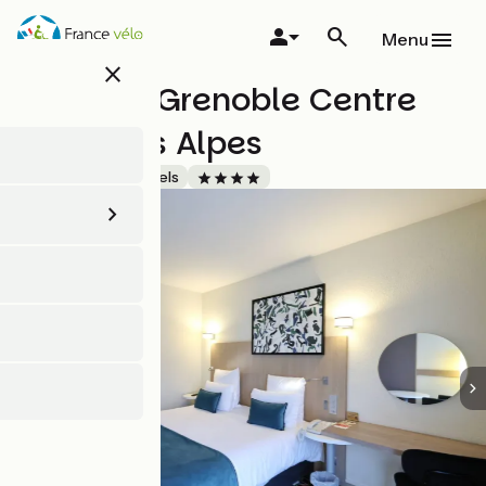
Aller
au
Menu
contenu
close
principal
Mercure Grenoble Centre
Porte des Alpes
Accueil Vélo
Hôtels