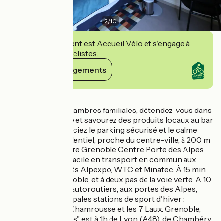
2
/
10
Cet établissement est Accueil Vélo et s'engage à
accueillir des cyclistes.
Voir ses engagements
Détails
Profitez de nos chambres familiales, détendez-vous dans
l'espace bien-être et savourez des produits locaux au bar
restaurant. Appréciez le parking sécurisé et le calme
d'un quartier résidentiel, proche du centre-ville, à 200 m
du tram. Le Mercure Grenoble Centre Porte des Alpes
permet un accès facile en transport en commun aux
centres de congrés Alpexpo, WTC et Minatec. À 15 min
de la gare de Grenoble, et à deux pas de la voie verte. A 10
minutes des axes autoroutiers, aux portes des Alpes,
proche des principales stations de sport d'hiver :
Villard-de-Lans, Chamrousse et les 7 Laux. Grenoble,
"Capitale des Alpes" est à 1h de Lyon (A48), de Chambéry