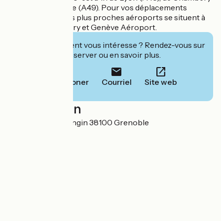
(A41) et de Valence (A49). Pour vos déplacements
internationaux, les plus proches aéroports se situent à
Lyon Saint-Exupéry et Genève Aéroport.
Cet établissement vous intéresse ? Rendez-vous sur
leur site pour réserver ou en savoir plus.
Téléphoner
Courriel
Site web
Localisation
11, rue Général Mangin 38100 Grenoble