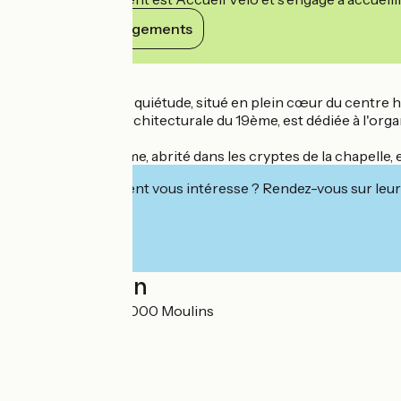
Voir ses engagements
Détails
Véritable écrin de quiétude, situé en plein cœur du centre 
petite merveille architecturale du 19ème, est dédiée à l'or
Le Spa Notre-Dame, abrité dans les cryptes de la chapelle, e
Cet établissement vous intéresse ? Rendez-vous sur leur 
Localisation
21 rue de Paris 03000 Moulins