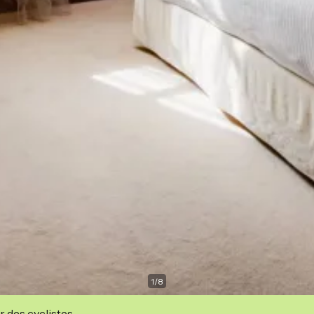
1
/
8
r des cyclistes.