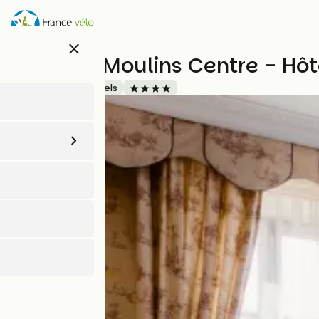
Aller
au
contenu
close
principal
Mercure Moulins Centre - Hôt
Accueil Vélo
Hôtels