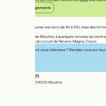
Voir ses engagements
Détails
Le buffet petit déjeuner est servi de 4h à 10h, mais des form
Hôtel situé au sud de Moulins, à quelques minutes du centre
Situé à 30 minutes du circuit de Nevers-Magny-Cours.
Cet établissement vous intéresse ? Rendez-vous sur leur 
Localisation
153 route de Lyon 03000 Moulins