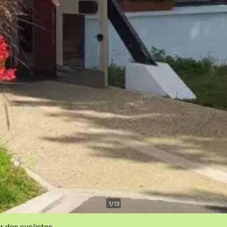
1
/
13
r des cyclistes.