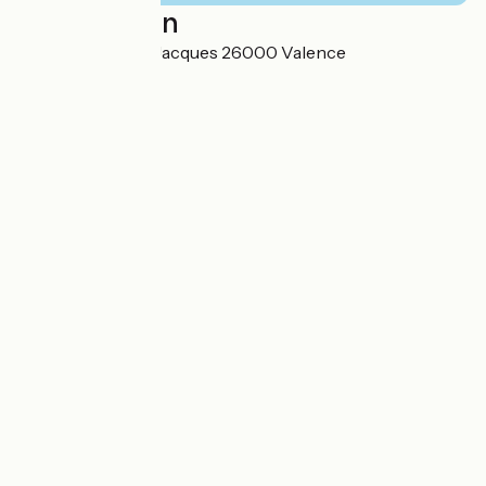
Localisation
9 faubourg Saint-Jacques 26000 Valence