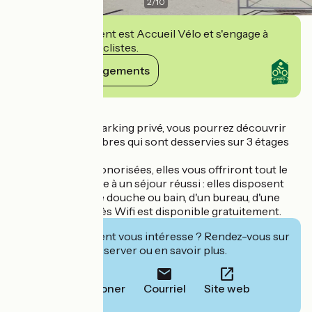
2
/
10
Cet établissement est Accueil Vélo et s'engage à
accueillir des cyclistes.
Voir ses engagements
Détails
Une fois garé au parking privé, vous pourrez découvrir
l'une des 28 chambres qui sont desservies sur 3 étages
par un ascenseur.
Spacieuses et insonorisées, elles vous offriront tout le
confort nécessaire à un séjour réussi : elles disposent
ainsi d'une salle de douche ou bain, d'un bureau, d'une
télévision. Un accès Wifi est disponible gratuitement.
Cet établissement vous intéresse ? Rendez-vous sur
leur site pour réserver ou en savoir plus.
Téléphoner
Courriel
Site web