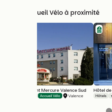
Autres Accueil Vélo à proximité
Hôtel-Restaurant Mercure Valence Sud
Hôtel de
Valence
Hôtels
Accueil Vélo
Hôtels