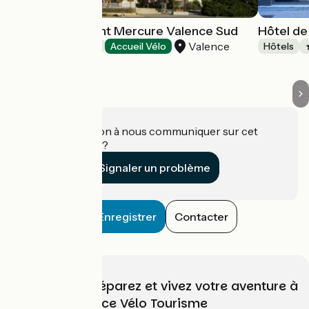
Hôtel-Restaurant Mercure Valence Sud
Hôtel de
Valence
Hôtels
Accueil Vélo
Hôtels
Une information à nous communiquer sur cet
établissement ?
Signaler un problème
Enregistrer
Contacter
Choisissez, préparez et vivez votre aventure à
vélo avec France Vélo Tourisme