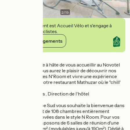
2
/
19
Cet établissement est Accueil Vélo et s'engage à
accueillir des cyclistes.
Voir ses engagements
Détails
"Toute mon équipe à hâte de vous accueillir au Novotel
Valence Sud où vous aurez le plaisir de découvrir nos
chambres rénovées N'Room et vivre une expérience
inoubliable dans notre restaurant Mathuzar où le "chill'
est le maître mot!"
RISSONS Francois , Direction de l'hôtel
Le Novotel Valence Sud vous souhaite la bienvenue dans
son établissement de 108 chambres entièrement
repensées et rénovées dans le style N Room. Pour vos
réunions, nous disposons de 6 salles de réunion d'une
superficie de 240 m² (modulables jusqu'à 190m²). Dédié à