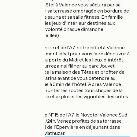
la détente, notre hôtel à Valence vous séduira par sa
piscine extérieure, sa terrasse ombragée en bordure de
rivière, son espace sauna et sa salle fitness. En famille,
vous apprécierez les jeux d'intérieur destinés aux
enfants. Brunch à volonté chaque dimanche
(réservation conseillée).
Situé à 2 km du centre et de l'A7, notre hôtel à Valence
jouit d'un emplacement idéal pour vous faire découvrir à
la fois les sites de la porte du Midi et les lieux d'intérêt
alentour. Vous pourrez ainsi flâner au parc Jouvet,
admirer la facade de la maison des Têtes et profiter de
l'ambiance de la marina avant de vous détendre au
Centre aqualudique à 3min de l'hôtel. Après Valence,
vous pourrez emprunter les routes touristiques de la
Drôme et l'Ardèche et explorer les vignobles des côtes
du Rhône.
Proche de la sortie N°15 de l'A7, le Novotel Valence Sud
vous accueille 24h/24h. Venez profitez de sa terrasse
ombragée au bord de l'Epervière en déjeunant dans
notre restaurant Mathuzar.