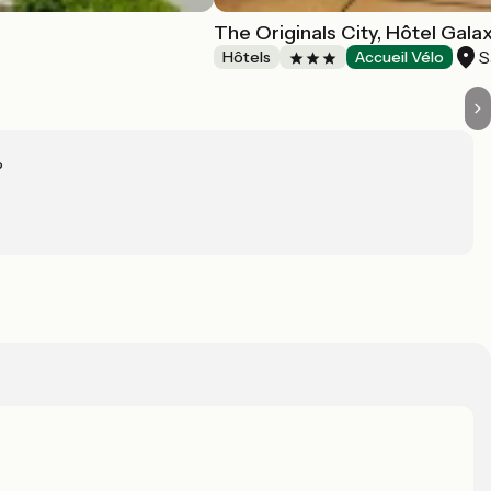
The Originals City, Hôtel Gala
S
Hôtels
Accueil Vélo
?