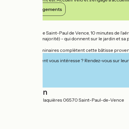
Voir ses engagements
Détails
A 3 km du village de Saint-Paul de Vence, 10 minutes de l’aé
terrasse (pour la majorité) - qui donnent sur le jardin et s
Polygone Riviera.
Deux salles de séminaires complètent cette bâtisse proven
Cet établissement vous intéresse ? Rendez-vous sur leur 
Localisation
880 chemin des Blaquières 06570 Saint-Paul-de-Vence