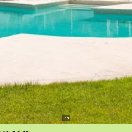
1
/
17
r des cyclistes.