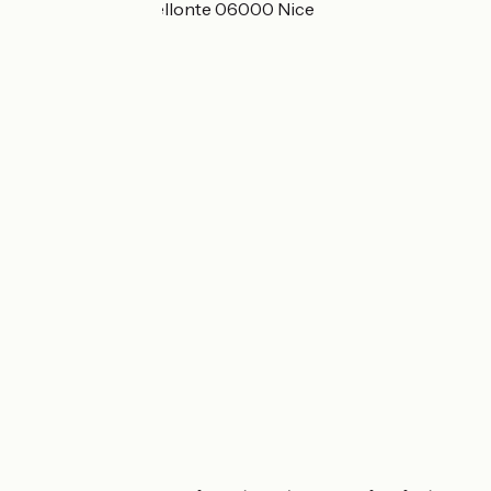
2 rue Costes et Bellonte 06000 Nice