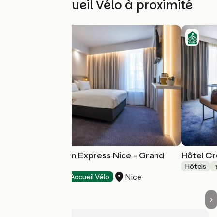
Autres Accueil Vélo à proximité
Hôtel Holiday Inn Express Nice - Grand
Hôtel Cr
Arénas
Hôtels
Nice
Hôtels
Accueil Vélo