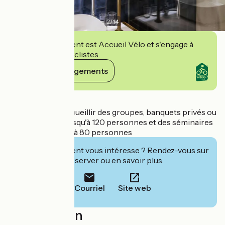
2
/
14
Cet établissement est Accueil Vélo et s'engage à
accueillir des cyclistes.
Voir ses engagements
Détails
Hôtel pouvant accueillir des groupes, banquets privés ou
professionnels jusqu'à 120 personnes et des séminaires
résidentiels jusqu'à 80 personnes
Cet établissement vous intéresse ? Rendez-vous sur
leur site pour réserver ou en savoir plus.
Courriel
Site web
Localisation