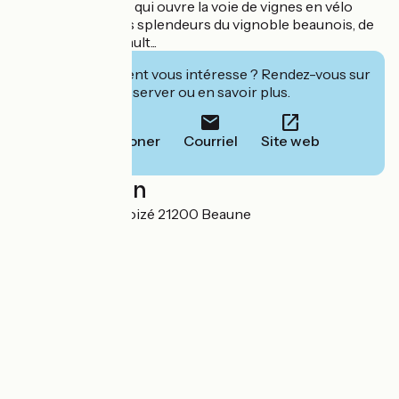
"Porte des Avaux", qui ouvre la voie de vignes en vélo
pour découvrir les splendeurs du vignoble beaunois, de
Pommard, Meursault...
Cet établissement vous intéresse ? Rendez-vous sur
leur site pour réserver ou en savoir plus.
Téléphoner
Courriel
Site web
Localisation
3 rue du Moulin Noizé 21200 Beaune