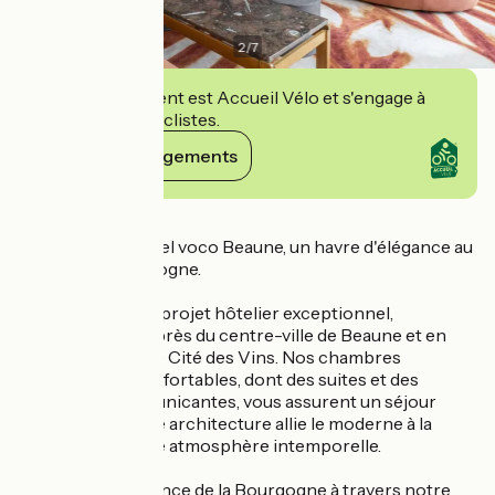
2
/
7
Cet établissement est Accueil Vélo et s'engage à
accueillir des cyclistes.
Voir ses engagements
Détails
Bienvenue à l'Hôtel voco Beaune, un havre d'élégance au
cœur de la Bourgogne.
Découvrez notre projet hôtelier exceptionnel,
idéalement situé près du centre-ville de Beaune et en
face de la nouvelle Cité des Vins. Nos chambres
spacieuses et confortables, dont des suites et des
chambres communicantes, vous assurent un séjour
mémorable. Notre architecture allie le moderne à la
nature, créant une atmosphère intemporelle.
Savourez l'excellence de la Bourgogne à travers notre