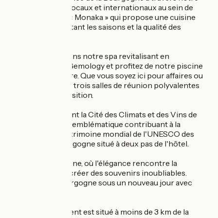
sélection de vins locaux et internationaux au sein de
notre restaurant « Monaka » qui propose une cuisine
délicieuse respectant les saisons et la qualité des
produits locaux.
Détendez-vous dans notre spa revitalisant en
partenariat avec Gemology et profitez de notre piscine
chauffée extérieure. Que vous soyez ici pour affaires ou
pour le plaisir, nos trois salles de réunion polyvalentes
sont à votre disposition.
Explorez également la Cité des Climats et des Vins de
Beaune, un projet emblématique contribuant à la
désignation au patrimoine mondial de l'UNESCO des
vignobles de Bourgogne situé à deux pas de l'hôtel.
L'Hôtel voco Beaune, où l'élégance rencontre la
convivialité pour créer des souvenirs inoubliables.
Découvrez la Bourgogne sous un nouveau jour avec
nous.
Notre établissement est situé à moins de 3 km de la