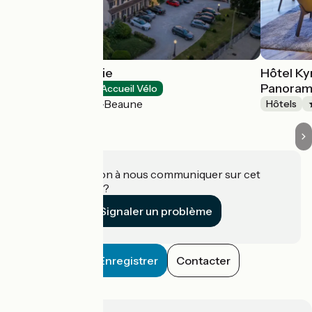
Hôtel Parc Adélie
Hôtel Ky
Panora
Hôtels
Accueil Vélo
Montagny-lès-Beaune
Hôtels
Une information à nous communiquer sur cet
établissement ?
Signaler un problème
Enregistrer
Contacter