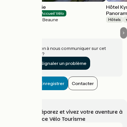
Hôtel Parc Adélie
Hôtel Ky
Panora
Hôtels
Accueil Vélo
Montagny-lès-Beaune
Hôtels
Une information à nous communiquer sur cet
établissement ?
Signaler un problème
Enregistrer
Contacter
Choisissez, préparez et vivez votre aventure à
vélo avec France Vélo Tourisme