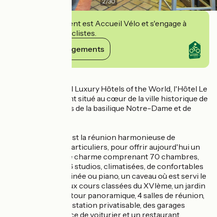
2
/
30
Cet établissement est Accueil Vélo et s'engage à
accueillir des cyclistes.
Voir ses engagements
Détails
Membre des Small Luxury Hôtels of the World, l'Hôtel Le
Cep est idéalement situé au cœur de la ville historique de
Beaune, à deux pas de la basilique Notre-Dame et de
l'Hôtel-Dieu.
L'Hôtel Le Cep, c'est la réunion harmonieuse de
plusieurs hôtels particuliers, pour offrir aujourd'hui un
ensemble plein de charme comprenant 70 chambres,
dont 38 suites et 6 studios, climatisées, de confortables
salons avec cheminée ou piano, un caveau où est servi le
petit déjeuner, deux cours classées du XVIème, un jardin
à la française, une tour panoramique, 4 salles de réunion,
un caveau de dégustation privatisable, des garages
fermés avec service de voiturier et un restaurant