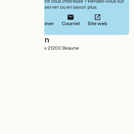
Cet établissement vous intéresse ? Rendez-vous sur
leur site pour réserver ou en savoir plus.
Téléphoner
Courriel
Site web
Localisation
25-33, rue Maufoux 21200 Beaune