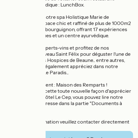
végétarien ayurvédique : LunchBox.
Profitez aussi de notre spa Holistique Marie de
Bourgogne, un espace chic et raffiné de plus de 1000m2
dans le pur esprit bourguignon, offrant 17 expériences
sensorielles uniques et un centre ayurvédique.
Profitez de nos experts-vins et profitez de nos
dégustation au caveau Saint Félix pour déguster l'une de
nos 36 cuvées des Hospices de Beaune... entre autres,
que vous pourrez également appréciez dans notre
Fumoir à cigares Le Paradis...
Nouvel hébergement : Maison des Remparts !
Afin de découvrir cette toute nouvelle façon d'apprécier
l'hospitalité de l'Hôtel Le Cep, vous pouvez lire notre
communiqué de presse dans la partie "Documents à
télécharger".
Pour plus d'information veuillez contacter directement
le prestataire.