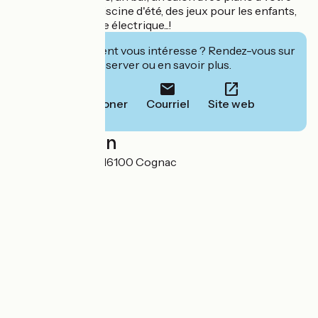
disposition, une piscine d'été, des jeux pour les enfants,
location de voiture électrique...!
Cet établissement vous intéresse ? Rendez-vous sur
leur site pour réserver ou en savoir plus.
Téléphoner
Courriel
Site web
Localisation
16 rue des Pontis 16100 Cognac