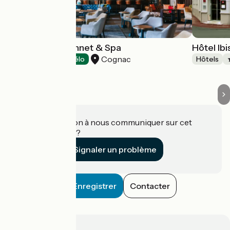
Hôtel Chais Monnet & Spa
Hôtel Ib
Cognac
Hôtels
Accueil Vélo
Hôtels
Une information à nous communiquer sur cet
établissement ?
Signaler un problème
Enregistrer
Contacter