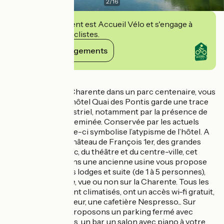
2
/
16
Cet établissement est Accueil Vélo et s'engage à
accueillir des cyclistes.
Voir ses engagements
Détails
En bordure de la Charente dans un parc centenaire, vous
serez dépaysé ! L’hôtel Quai des Pontis garde une trace
de son passé industriel, notamment par la présence de
son imposante cheminée. Conservée par les actuels
propriétaires, celle-ci symbolise l’atypisme de l’hôtel. A
quelques pas du château de François 1er, des grandes
maisons de cognac, du théâtre et du centre-ville, cet
hôtel aménagé dans une ancienne usine vous propose
des chambres, des lodges et suite (de 1 à 5 personnes),
tous avec terrasse, vue ou non sur la Charente. Tous les
hébergements sont climatisés, ont un accès wi-fi gratuit,
un petit réfrigérateur, une cafetière Nespresso... Sur
place nous vous proposons un parking fermé avec
bornes électriques, un bar, un salon avec piano à votre