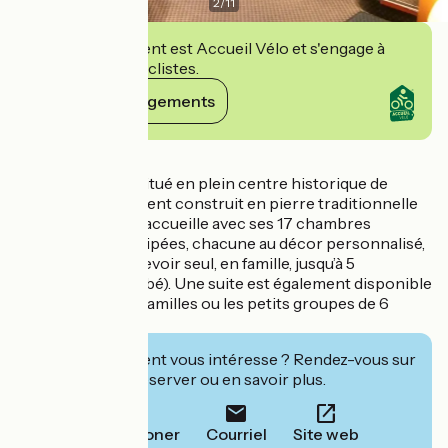
2
/
11
Cet établissement est Accueil Vélo et s'engage à
accueillir des cyclistes.
Voir ses engagements
Détails
L’établissement, situé en plein centre historique de
Cognac, entièrement construit en pierre traditionnelle
de la région, vous accueille avec ses 17 chambres
conviviales et équipées, chacune au décor personnalisé,
pouvant vous recevoir seul, en famille, jusqu’à 5
personnes (+ 1 bébé). Une suite est également disponible
pour les grandes familles ou les petits groupes de 6
personnes.
Cet établissement vous intéresse ? Rendez-vous sur
leur site pour réserver ou en savoir plus.
Téléphoner
Courriel
Site web