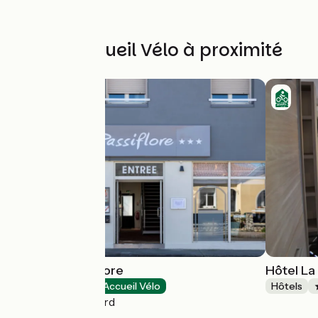
Autres Accueil Vélo à proximité
Hôtel Le Passiflore
Hôtel La
Hôtels
Accueil Vélo
Hôtels
Châteaubernard