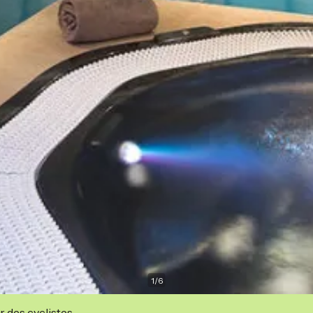
1
/
6
r des cyclistes.