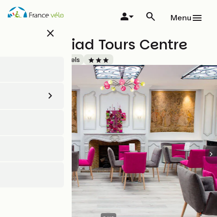
Aller
au
Menu
contenu
close
principal
Hotel Kyriad Tours Centre
Accueil Vélo
Hôtels