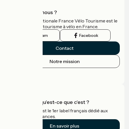
Qui sommes-nous ?
L'association nationale France Vélo Tourisme est le
guide officiel du tourisme à vélo en France.
Instagram
Facebook
Contact
Notre mission
Espace Presse
Espace Pro
Accueil Vélo qu'est-ce que c'est ?
Accueil Vélo c'est le 1er label français dédié aux
cyclistes en vacances.
En savoir plus