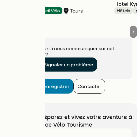
Quick Palace
Hotel Ky
Tours
Hôtels
Accueil Vélo
Hôtels
Une information à nous communiquer sur cet
établissement ?
Signaler un problème
Enregistrer
Contacter
Choisissez, préparez et vivez votre aventure à
vélo avec France Vélo Tourisme