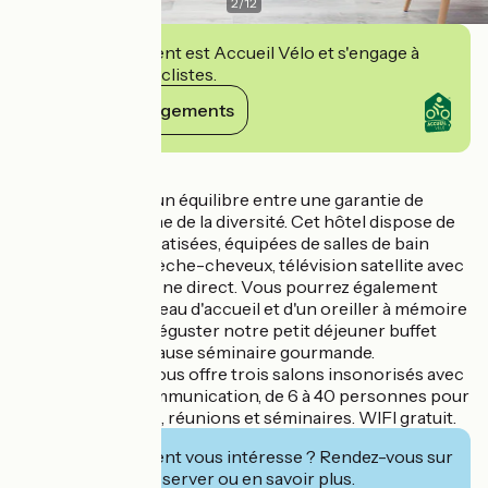
2
/
12
Cet établissement est Accueil Vélo et s'engage à
accueillir des cyclistes.
Voir ses engagements
Détails
Kyriad vous offre un équilibre entre une garantie de
qualité et le charme de la diversité. Cet hôtel dispose de
50 chambres climatisées, équipées de salles de bain
complètes avec sèche-cheveux, télévision satellite avec
Canal + et téléphone direct. Vous pourrez également
disposer d'un plateau d'accueil et d'un oreiller à mémoire
de forme. Venez déguster notre petit déjeuner buffet
complet ou une pause séminaire gourmande.
L'établissement vous offre trois salons insonorisés avec
leurs outils de communication, de 6 à 40 personnes pour
vos recrutements, réunions et séminaires. WIFI gratuit.
Cet établissement vous intéresse ? Rendez-vous sur
leur site pour réserver ou en savoir plus.