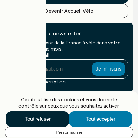
Devenir Accueil Vélo
Je m'abonne à la newsletter
Recevez le meilleur de la France à vélo dans votre
boîte mail chaque mois.
Mon adresse mail
Mon
adresse
mail
Conditions d'inscription
Financé dans le cadre de Destination France
Ce site utilise des cookies et vous donne le
contrôle sur ceux que vous souhaitez activer
Tout refuser
Tout accepter
Accueil Vélo Pro
Contact
Personnaliser
Mentions légales
FR