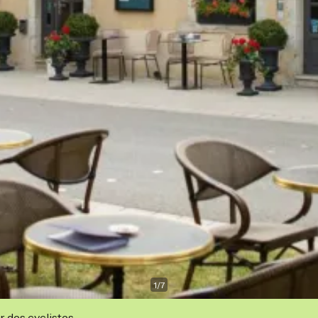
1
/
7
r des cyclistes.