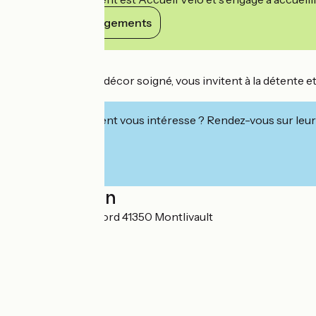
Voir ses engagements
Détails
Nos chambres au décor soigné, vous invitent à la détente et
Blois.
Cet établissement vous intéresse ? Rendez-vous sur leur 
Localisation
25 Rue de Chambord 41350 Montlivault