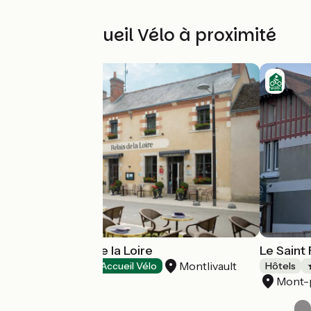
Autres Accueil Vélo à proximité
Hôtel le relais de la Loire
Le Saint 
Montlivault
Hôtels
Accueil Vélo
Hôtels
Mont-