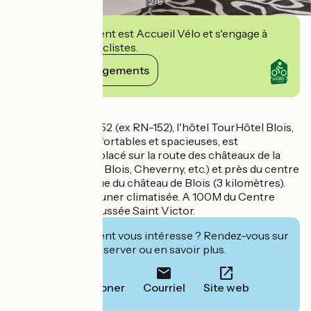
2
/
8
Cet établissement est Accueil Vélo et s'engage à
accueillir des cyclistes.
Voir ses engagements
Détails
Situé sur la RD-2152 (ex RN-152), l'hôtel TourHôtel Blois,
34 chambres confortables et spacieuses, est
stratégiquement placé sur la route des châteaux de la
Loire (Chambord, Blois, Cheverny, etc.) et près du centre
historique ainsi que du château de Blois (3 kilomètres).
Salle de petit déjeuner climatisée. A 100M du Centre
Culturel de la Chaussée Saint Victor.
Cet établissement vous intéresse ? Rendez-vous sur
leur site pour réserver ou en savoir plus.
Téléphoner
Courriel
Site web