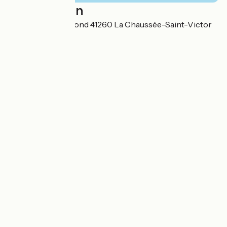
Localisation
1 rue de Montprofond 41260 La Chaussée-Saint-Victor