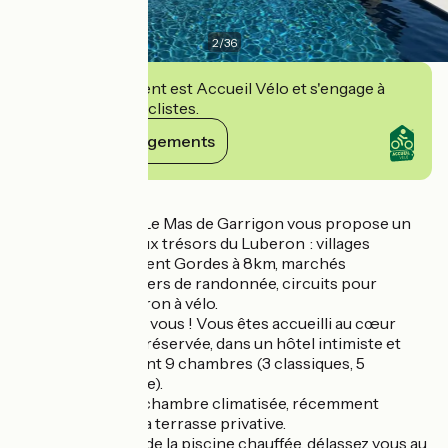
2
/
36
Cet établissement est Accueil Vélo et s'engage à
accueillir des cyclistes.
Voir ses engagements
Détails
Idéalement situé, Le Mas de Garrigon vous propose un
accès privilégié aux trésors du Luberon : villages
perchés, notamment Gordes à 8km, marchés
provençaux, sentiers de randonnée, circuits pour
découvrir le Luberon à vélo.
Vous êtes ici chez vous ! Vous êtes accueilli au cœur
d'une Provence préservée, dans un hôtel intimiste et
calme de seulement 9 chambres (3 classiques, 5
supérieures, 1 suite).
Profitez de votre chambre climatisée, récemment
redécorée, avec sa terrasse privative.
Paressez au bord de la piscine chauffée, délassez vous au