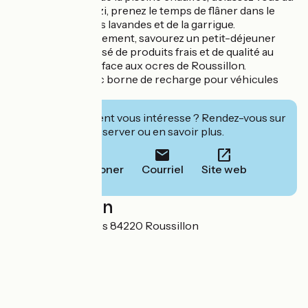
hammam et jacuzzi, prenez le temps de flâner dans le
jardin au milieu des lavandes et de la garrigue.
Au matin, tranquillement, savourez un petit-déjeuner
gourmand composé de produits frais et de qualité au
bord de la piscine face aux ocres de Roussillon.
Parking privé avec borne de recharge pour véhicules
électriques.
Cet établissement vous intéresse ? Rendez-vous sur
leur site pour réserver ou en savoir plus.
Téléphoner
Courriel
Site web
Localisation
Route des lavandes 84220 Roussillon