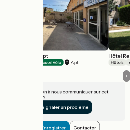
Hotel First Inn Apt
Hôtel Re
Apt
Hôtels
Accueil Vélo
Hôtels
Une information à nous communiquer sur cet
établissement ?
Signaler un problème
Enregistrer
Contacter