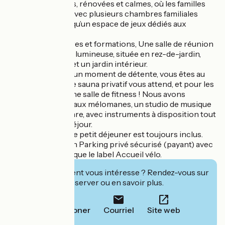
chambres uniques, rénovées et calmes, où les familles
sont à l’honneur, avec plusieurs chambres familiales
disponibles ainsi qu’un espace de jeux dédiés aux
enfants.
Pour vos séminaires et formations, Une salle de réunion
de 50 m², calme et lumineuse, située en rez-de-jardin,
mais aussi un bar et un jardin intérieur.
Vous recherchez un moment de détente, vous êtes au
bon endroit, notre sauna privatif vous attend, et pour les
plus courageux, une salle de fitness ! Nous avons
également pensé aux mélomanes, un studio de musique
unique en son genre, avec instruments à disposition tout
au long de votre séjour.
Chez Ibis Styles, Le petit déjeuner est toujours inclus.
L’hôtel possède un Parking privé sécurisé (payant) avec
accès direct ainsi que le label Accueil vélo.
Cet établissement vous intéresse ? Rendez-vous sur
leur site pour réserver ou en savoir plus.
Téléphoner
Courriel
Site web