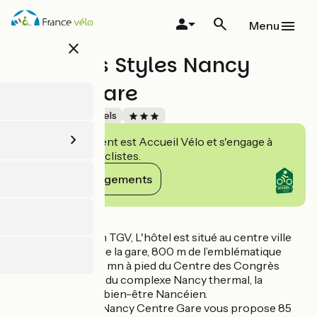
Aller
au
Menu
contenu
close
principal
Hôtel Ibis Styles Nancy
Centre Gare
Accueil Vélo
Hôtels
Cet établissement est Accueil Vélo et s'engage à
accueillir des cyclistes.
Voir ses engagements
Détails
A 1h30 de Paris en TGV, L'hôtel est situé au centre ville
de Nancy, à 50 m de la gare, 800 m de l’emblématique
place Stanislas, 10 mn à pied du Centre des Congrès
Prouvé, et à 15 mn du complexe Nancy thermal, la
nouvelle place du bien-être Nancéien.
l'hôtel ibis Styles Nancy Centre Gare vous propose 85