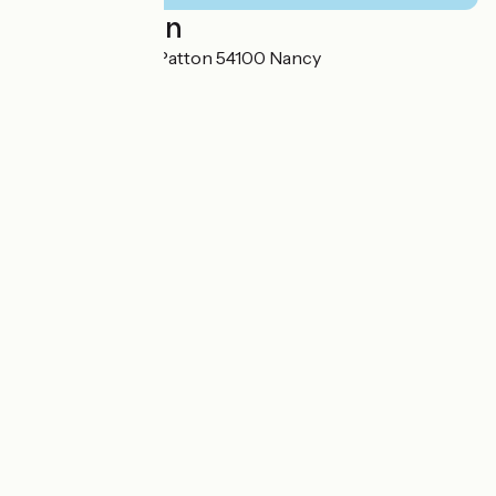
Localisation
3 Rue de l'Armée Patton 54100 Nancy