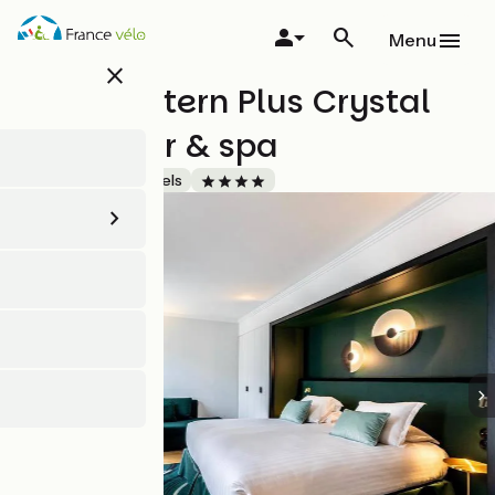
Aller
au
Menu
contenu
close
principal
Best Western Plus Crystal
Hôtel, bar & spa
Accueil Vélo
Hôtels