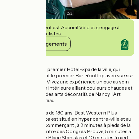
2
/
2
Cet établissement est Accueil Vélo et s'engage à
accueillir des cyclistes.
Voir ses engagements
Détails
Bienvenue dans le premier Hôtel-Spa de la ville, qui
propose également le premier Bar-Rooftop avec vue sur
les toits de Nancy. Vivez une expérience unique au sein
d'une architecture intérieure alliant couleurs chaudes et
vivantes, inspirée des arts décoratifs de Nancy, l’Art
Déco et l’Art Nouveau.
Construit il y a plus de 130 ans, Best Western Plus
Crystal, Hôtel & Spa est situé en hyper centre-ville et au
cœur du quartier commerçant , à 2 minutes à pieds de la
gare TGV et du Centre des Congrès Prouvé, 5 minutes à
pieds de la célèbre Place Stanislas et 10 minutes à pied