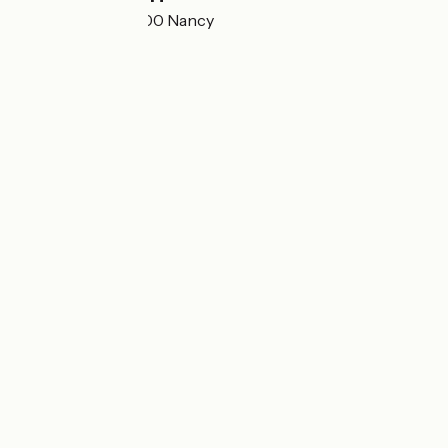
5 Rue Chanzy 54100 Nancy