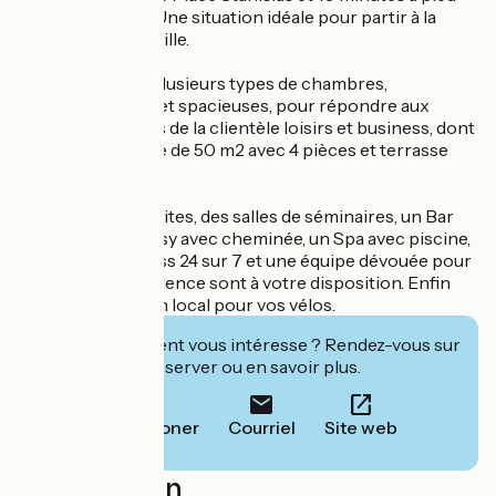
de la Vieille Ville. Une situation idéale pour partir à la
découverte de la ville.
L’hôtel propose plusieurs types de chambres,
contemporaines et spacieuses, pour répondre aux
différents besoins de la clientèle loisirs et business, dont
une Suite Prestige de 50 m2 avec 4 pièces et terrasse
privée.
81 chambres et suites, des salles de séminaires, un Bar
Lounge chic & cosy avec cheminée, un Spa avec piscine,
une salle de Fitness 24 sur 7 et une équipe dévouée pour
un service d'excellence sont à votre disposition. Enfin
l'hôtel propose un local pour vos vélos.
Cet établissement vous intéresse ? Rendez-vous sur
leur site pour réserver ou en savoir plus.
Téléphoner
Courriel
Site web
Localisation