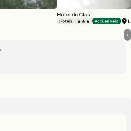
Hôtel du Clos
L
Hôtels
Accueil Vélo
?