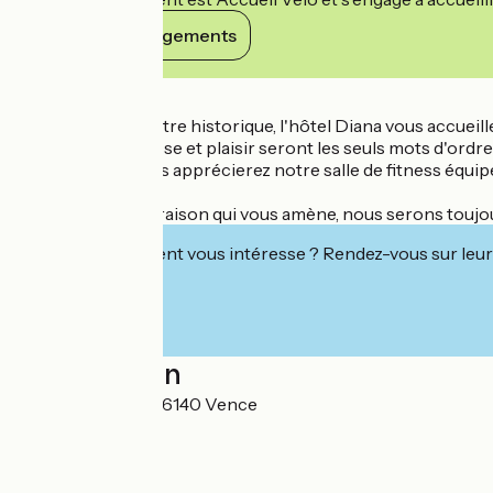
Voir ses engagements
Détails
A deux pas du centre historique, l'hôtel Diana vous accueil
Raffinement, finesse et plaisir seront les seuls mots d'ordre
Côté détente, vous apprécierez notre salle de fitness équipé
montagnes.
Quelle que soit la raison qui vous amène, nous serons toujou
Cet établissement vous intéresse ? Rendez-vous sur leur 
Localisation
79 av des Poilus 06140 Vence