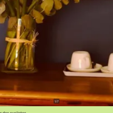
1
/
7
r des cyclistes.