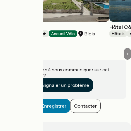
Fleur de Loire
Hôtel Cô
Blois
Hôtels
Accueil Vélo
Hôtels
Une information à nous communiquer sur cet
établissement ?
Signaler un problème
Enregistrer
Contacter