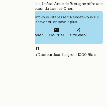
atmosphère familiale, l’Hôtel Anne de Bretagne offre une
halte agréable au cœur du Loir-et-Cher.
Cet établissement vous intéresse ? Rendez-vous sur
leur site pour réserver ou en savoir plus.
Téléphoner
Courriel
Site web
Localisation
SARL 31 avenue du Docteur Jean Laigret 41000 Blois