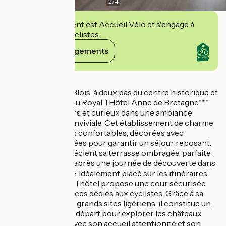
2
/
4
Cet établissement est Accueil Vélo et s'engage à
accueillir des cyclistes.
Voir ses engagements
Détails
Situé au cœur de Blois, à deux pas du centre historique et
du célèbre Château Royal, l’Hôtel Anne de Bretagne***
accueille voyageurs et curieux dans une ambiance
chaleureuse et conviviale. Cet établissement de charme
offre 29 chambres confortables, décorées avec
simplicité et pensées pour garantir un séjour reposant.
Les visiteurs apprécient sa terrasse ombragée, parfaite
pour se détendre après une journée de découverte dans
la vallée de la Loire. Idéalement placé sur les itinéraires
cyclotouristiques, l’hôtel propose une cour sécurisée
ainsi que des services dédiés aux cyclistes. Grâce à sa
proximité avec les grands sites ligériens, il constitue un
excellent point de départ pour explorer les châteaux
emblématiques. Avec son accueil attentionné et son