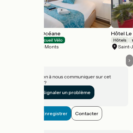
Hôtel La Côte Océane
Hôtel Le
Hôtels
Accueil Vélo
Hôtels
Saint-Jean-de-Monts
Saint
Une information à nous communiquer sur cet
établissement ?
Signaler un problème
Enregistrer
Contacter