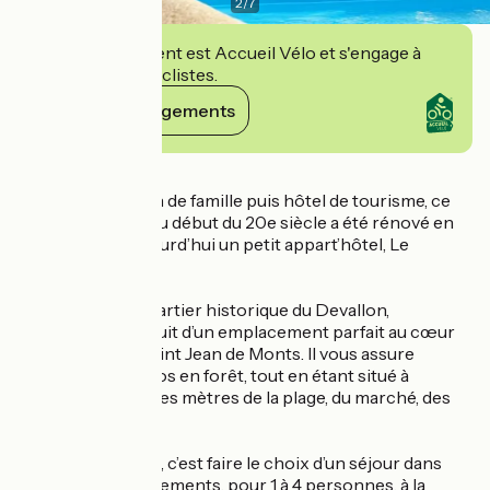
2
/
7
Cet établissement est Accueil Vélo et s'engage à
accueillir des cyclistes.
Voir ses engagements
Détails
Autrefois pension de famille puis hôtel de tourisme, ce
bâtiment datant du début du 20e siècle a été rénové en
2018. Il abrite aujourd’hui un petit appart’hôtel, Le
Bercail***.
Installé dans le quartier historique du Devallon,
l’établissement jouit d’un emplacement parfait au cœur
de la station de Saint Jean de Monts. Il vous assure
tranquillité et repos en forêt, tout en étant situé à
seulement quelques mètres de la plage, du marché, des
restaurants...
Choisir Le Bercail, c’est faire le choix d’un séjour dans
l'un des 12 hébergements, pour 1 à 4 personnes, à la