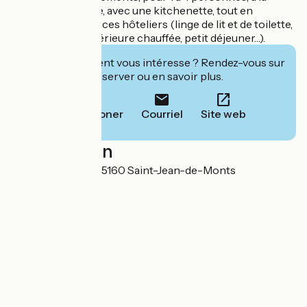
décoration unique, avec une kitchenette, tout en
disposant de services hôteliers (linge de lit et de toilette,
petite piscine extérieure chauffée, petit déjeuner…).
Cet établissement vous intéresse ? Rendez-vous sur
leur site pour réserver ou en savoir plus.
Téléphoner
Courriel
Site web
Localisation
13, rue Pouvreau 85160 Saint-Jean-de-Monts