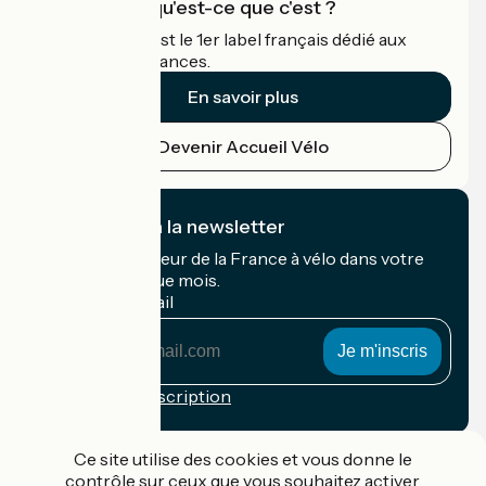
Accueil Vélo qu'est-ce que c'est ?
Accueil Vélo c'est le 1er label français dédié aux
cyclistes en vacances.
En savoir plus
Devenir Accueil Vélo
Je m'abonne à la newsletter
Recevez le meilleur de la France à vélo dans votre
boîte mail chaque mois.
Mon adresse mail
Mon
adresse
mail
Conditions d'inscription
Financé dans le cadre de Destination France
Ce site utilise des cookies et vous donne le
contrôle sur ceux que vous souhaitez activer