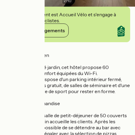
2
/
10
Cet établissement est Accueil Vélo et s'engage à
accueillir des cyclistes.
Voir ses engagements
Détails
Un séjour 3★ à Gien
Côté Loire ou côté jardin, cet hôtel propose 60
chambres tout confort équipées du Wi-Fi.
L'établissement dispose d'un parking intérieur fermé,
d'un garage à vélos gratuit, de salles de séminaire et d'une
toute nouvelle salle de sport pour rester en forme.
Détente et Gourmandise
Dès le matin, une salle de petit-déjeuner de 50 couverts
ouverte sur le jardin accueille les clients. Après les
excursions, il est possible de se détendre au bar avec
terrasse et de se régaler avec la sélection de pizzas