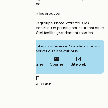
proposées sur place.
L'escale idéale pour les groupes
Pour les voyages en groupe, l'hôtel offre tous les
équipements nécessaires. Un parking pour autocar situé
juste en face de l'hôtel facilite grandement tous les
déplacements.
Cet établissement vous intéresse ? Rendez-vous sur
leur site pour réserver ou en savoir plus.
Téléphoner
Courriel
Site web
Localisation
21 quai de Sully 45500 Gien