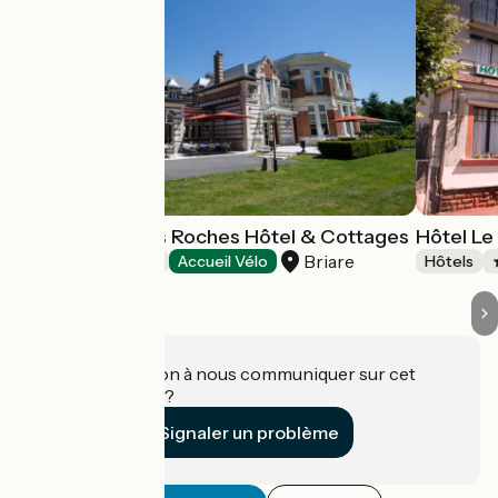
Le Domaine des Roches Hôtel & Cottages
Hôtel Le
Briare
Hôtels
Accueil Vélo
Hôtels
Une information à nous communiquer sur cet
établissement ?
Signaler un problème