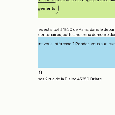
Voir ses engagements
Détails
Notre hôtel 4 étoiles est situé à 1h30 de Paris, dans le dép
hectares d'arbres centenaires, cette ancienne demeure des 
Cet établissement vous intéresse ? Rendez-vous sur leur 
Localisation
Domaine des Roches 2 rue de la Plaine 45250 Briare