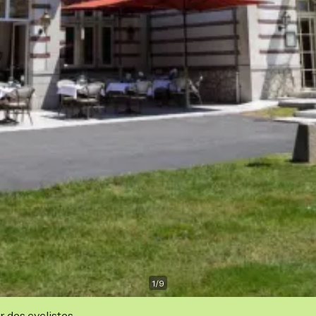
1
/
9
r des cyclistes.