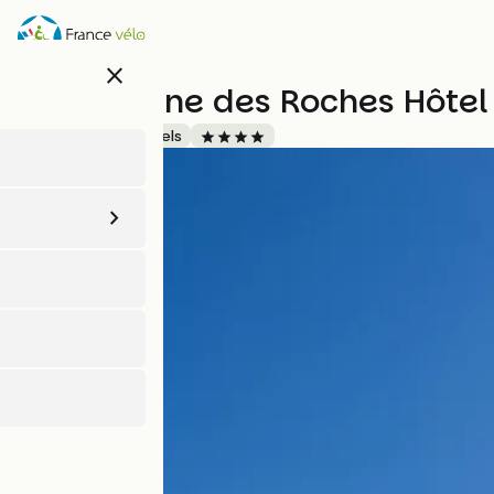
Aller
au
contenu
close
principal
Le Domaine des Roches Hôtel
Accueil Vélo
Hôtels