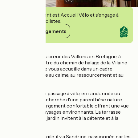
2
/
12
Cet établissement est Accueil Vélo et s'engage à
accueillir des cyclistes.
Voir ses engagements
Détails
À Saint-Senoux, au cœur des Vallons en Bretagne, à
moins d'un kilomètre du chemin de halage de la Vilaine
(V42), Bain d'Argile vous accueille dans un cadre
verdoyant, propice au calme, au ressourcement et au
bien-être.
Que vous soyez de passage à vélo, en randonnée ou
simplement à la recherche d'une parenthèse nature,
profitez d'un hébergement confortable offrant une vue
dégagée sur les paysages environnants. La terrasse
panoramique et le jardin invitent à la détente et à la
contemplation.
Derrière Bain d'Argile, il y a Sandrine, passionnée par les