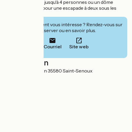
pouvant accueillir jusqu'à 4 personnes ou un dôme
géodésique, idéal pour une escapade à deux sous les
étoiles.
Cet établissement vous intéresse ? Rendez-vous sur
leur site pour réserver ou en savoir plus.
Courriel
Site web
Localisation
155 Lieu-dit Bruzon 35580 Saint-Senoux