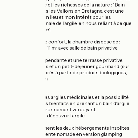
bienfaits de l'argile et les richesses de la nature : "Bain
d’Argile est né dans les Vallons en Bretagne, c’est une
rencontre entre un lieu et mon intérêt pour les
propriétés médicinale de l’argile, en nous reliant à ce que
la nature nous offre".
Pensée pour votre confort, la chambre dispose de :
- Une chambre de 11 m² avec salle de bain privative
attenante.
- Une entrée indépendante et une terrasse privative.
- Une table d'hôtes et un petit-déjeuner gourmand (sur
réservation), élaborés à partir de produits biologiques,
locaux et de saison.
Les plus :
- La découverte des argiles médicinales et la possibilité
de profiter de leurs bienfaits en prenant un bain d’argile
au milieu d’un environnement verdoyant.
- Les ateliers pour découvrir l’argile.
Découvrez également les deux hébergements insolites
du domaine : une tente nomade en version glamping