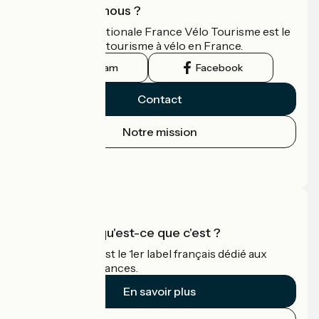
Qui sommes-nous ?
L'association nationale France Vélo Tourisme est le
guide officiel du tourisme à vélo en France.
Instagram
Facebook
Contact
Notre mission
Espace Presse
Espace Pro
Accueil Vélo qu'est-ce que c'est ?
Accueil Vélo c'est le 1er label français dédié aux
cyclistes en vacances.
En savoir plus