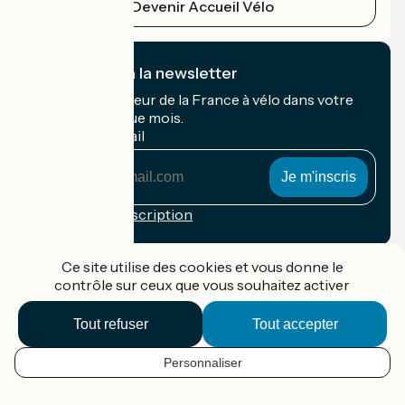
Devenir Accueil Vélo
Je m'abonne à la newsletter
Recevez le meilleur de la France à vélo dans votre
boîte mail chaque mois.
Mon adresse mail
Mon
adresse
mail
Conditions d'inscription
Financé dans le cadre de Destination France
Ce site utilise des cookies et vous donne le
contrôle sur ceux que vous souhaitez activer
Tout refuser
Tout accepter
Accueil Vélo Pro
Contact
Personnaliser
Mentions légales
FR
Confidentialité
Contact