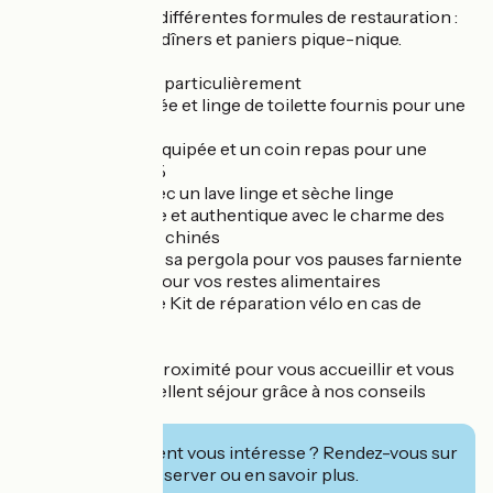
Nous proposons différentes formules de restauration :
petits-déjeuners, dîners et paniers pique-nique.
Vous apprécierez particulièrement
- Lits faits à l'arrivée et linge de toilette fournis pour une
arrivée « easy »
- La cuisine tout équipée et un coin repas pour une
autonomie à 100%
- La buanderie avec un lave linge et sèche linge
- La déco élégante et authentique avec le charme des
meubles et objets chinés
- La terrasse avec sa pergola pour vos pauses farniente
- La basse-cour pour vos restes alimentaires
- Le local vélo et le Kit de réparation vélo en cas de
panne
Nous habitons à proximité pour vous accueillir et vous
permettre un excellent séjour grâce à nos conseils
avisés.
Cet établissement vous intéresse ? Rendez-vous sur
leur site pour réserver ou en savoir plus.