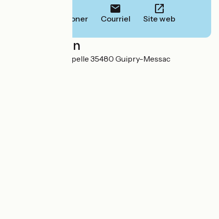
Téléphoner
Courriel
Site web
Localisation
Impasse de la Chapelle 35480 Guipry-Messac