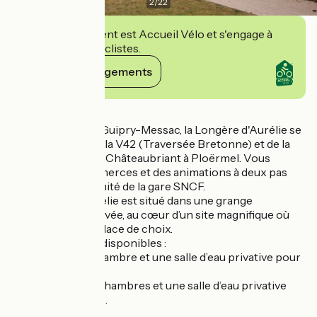
2
/
22
Cet établissement est Accueil Vélo et s'engage à
accueillir des cyclistes.
Voir ses engagements
Détails
Situé au cœur de Guipry-Messac, la Longère d'Aurélie se
trouve à 100 m de la V42 (Traversée Bretonne) et de la
Voie Verte reliant Châteaubriant à Ploërmel. Vous
profitez des commerces et des animations à deux pas
ainsi que la proximité de la gare SNCF.
La Longère d'Aurélie est situé dans une grange
entièrement rénovée, au cœur d’un site magnifique où
l’art occupe une place de choix.
Deux offres sont disponibles :
« En famille » : 1 chambre et une salle d’eau privative pour
5 personnes.
« Entre amis » : 2 chambres et une salle d’eau privative
pour 6 personnes.