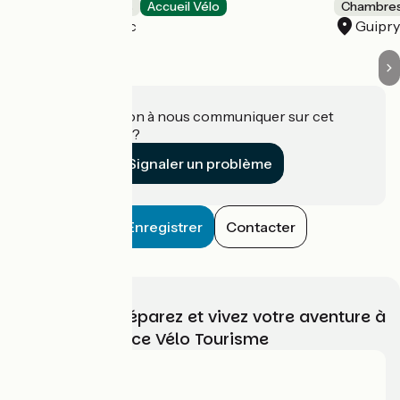
Chambres d'Hôtes
Accueil Vélo
Chambres
Guipry-Messac
Guipr
Une information à nous communiquer sur cet
établissement ?
Signaler un problème
Enregistrer
Contacter
Choisissez, préparez et vivez votre aventure à
vélo avec France Vélo Tourisme