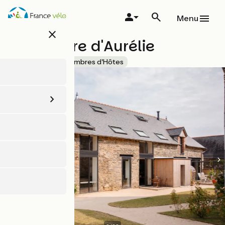
Aller
au
Menu
contenu
close
principal
La Longère d'Aurélie
Accueil Vélo
Chambres d'Hôtes