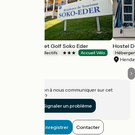
Résidence Mer et Golf Soko Eder
Hostel D
Hébergements collectifs
Accueil Vélo
Hébergeme
Ciboure
Henda
Une information à nous communiquer sur cet
établissement ?
Signaler un problème
Enregistrer
Contacter