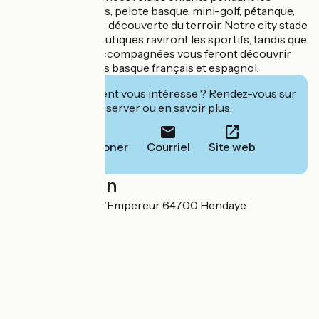
vacances scolaires, pelote basque, mini-golf, pétanque,
soirées festives et découverte du terroir. Notre city stade
et nos activités nautiques raviront les sportifs, tandis que
les randonnées accompagnées vous feront découvrir
les trésors du Pays basque français et espagnol.
Cet établissement vous intéresse ? Rendez-vous sur
leur site pour réserver ou en savoir plus.
Téléphoner
Courriel
Site web
Localisation
175 boulevard de l'Empereur 64700 Hendaye