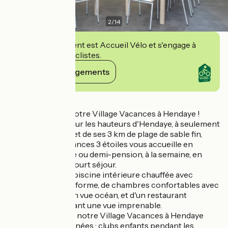
2
/
14
Cet établissement est Accueil Vélo et s'engage à
accueillir des cyclistes.
Voir ses engagements
Détails
Bienvenue dans notre Village Vacances à Hendaye !
Idéalement situé sur les hauteurs d'Hendaye, à seulement
400 m de l'océan et de ses 3 km de plage de sable fin,
notre Village Vacances 3 étoiles vous accueille en
pension complète ou demi-pension, à la semaine, en
week-end ou en court séjour.
Profitez de notre piscine intérieure chauffée avec
espace remise en forme, de chambres confortables avec
terrasse ou balcon vue océan, et d'un restaurant
panoramique offrant une vue imprenable.
Les animations de notre Village Vacances à Hendaye
rythment vos journées : clubs enfants pendant les