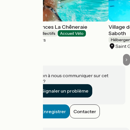
Village de Vacances La Chêneraie
Village 
Saboth
Hébergements collectifs
Accueil Vélo
Saint Géry-Vers
Hébergeme
Saint 
Une information à nous communiquer sur cet
établissement ?
Signaler un problème
Enregistrer
Contacter