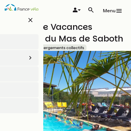
Aller
au
Menu
contenu
close
principal
Village de Vacances
Domaine du Mas de Saboth
Accueil Vélo
Hébergements collectifs