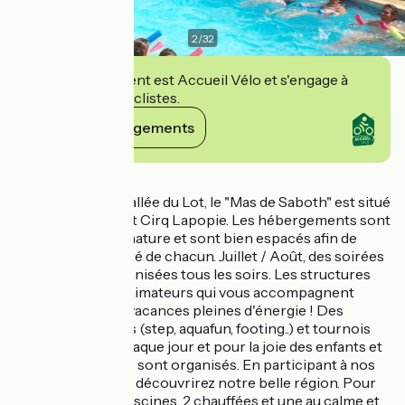
2
/
32
Cet établissement est Accueil Vélo et s'engage à
accueillir des cyclistes.
Voir ses engagements
Détails
Surplombant la Vallée du Lot, le "Mas de Saboth" est situé
entre Cahors et St Cirq Lapopie. Les hébergements sont
nichés en pleine nature et sont bien espacés afin de
préserver l'intimité de chacun. Juillet / Août, des soirées
à thème sont organisées tous les soirs. Les structures
sportives et les animateurs qui vous accompagnent
garantissent vos vacances pleines d'énergie ! Des
activités sportives (step, aquafun, footing..) et tournois
sont proposés chaque jour et pour la joie des enfants et
ados, clubs et jeux sont organisés. En participant à nos
randonnées, vous découvrirez notre belle région. Pour
votre confort: 3 piscines, 2 chauffées et une au calme et