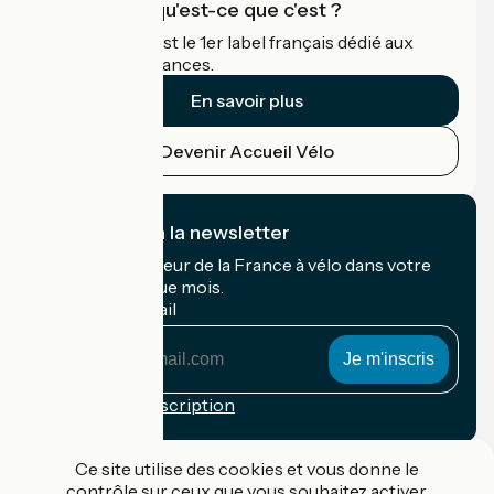
Accueil Vélo qu'est-ce que c'est ?
Accueil Vélo c'est le 1er label français dédié aux
cyclistes en vacances.
En savoir plus
Devenir Accueil Vélo
Je m'abonne à la newsletter
Recevez le meilleur de la France à vélo dans votre
boîte mail chaque mois.
Mon adresse mail
Mon
adresse
mail
Conditions d'inscription
Financé dans le cadre de Destination France
Ce site utilise des cookies et vous donne le
contrôle sur ceux que vous souhaitez activer