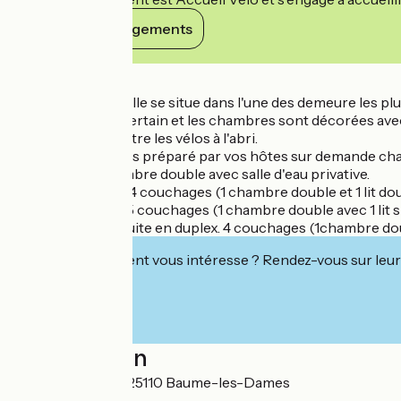
Voir ses engagements
Détails
Le gîte de la Tourelle se situe dans l'une des demeure les 
Son charme est certain et les chambres sont décorées avec
Possibilité de mettre les vélos à l'abri.
Petit déjeuner frais préparé par vos hôtes sur demande ch
Suite Dufay : chambre double avec salle d'eau privative.
Suite Hirondelle : 4 couchages (1 chambre double et 1 lit dou
Suite Tourelle : 4/5 couchages (1 chambre double avec 1 lit s
Suite Canopée : suite en duplex. 4 couchages (1chambre doubl
Cet établissement vous intéresse ? Rendez-vous sur leur 
Localisation
10 Place de la Loi 25110 Baume-les-Dames