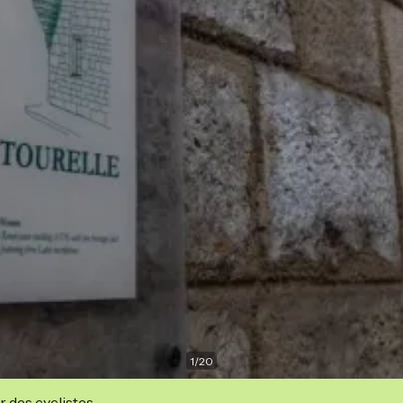
1
/
20
r des cyclistes.