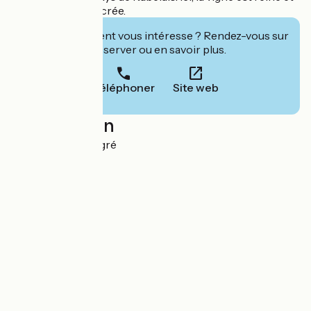
la gastronomie sacrée.
Cet établissement vous intéresse ? Rendez-vous sur
leur site pour réserver ou en savoir plus.
Téléphoner
Site web
Localisation
La Gare 37500 Ligré