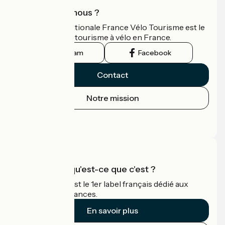
Qui sommes-nous ?
L'association nationale France Vélo Tourisme est le
guide officiel du tourisme à vélo en France.
Instagram
Facebook
Contact
Notre mission
Espace Presse
Espace Pro
Accueil Vélo qu'est-ce que c'est ?
Accueil Vélo c'est le 1er label français dédié aux
cyclistes en vacances.
En savoir plus