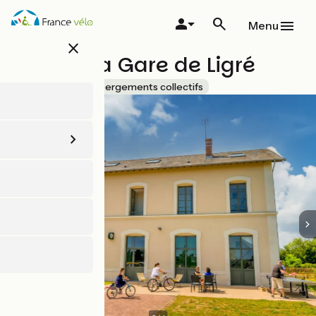
Aller
au
Menu
contenu
close
principal
Gîte de la Gare de Ligré
Accueil Vélo
Hébergements collectifs