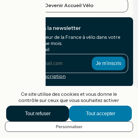
Devenir Accueil Vélo
Je m'abonne à la newsletter
Recevez le meilleur de la France à vélo dans votre
boîte mail chaque mois.
Mon adresse mail
Mon
adresse
mail
Conditions d'inscription
Financé dans le cadre de Destination France
Ce site utilise des cookies et vous donne le
contrôle sur ceux que vous souhaitez activer
Tout refuser
Tout accepter
Accueil Vélo Pro
Contact
Personnaliser
Mentions légales
FR
Confidentialité