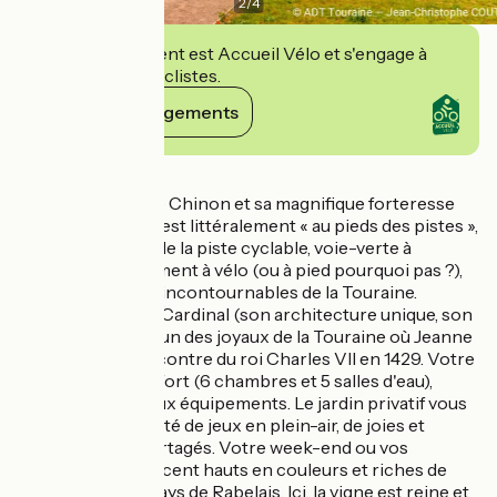
2
/
4
Cet établissement est Accueil Vélo et s'engage à
accueillir des cyclistes.
Voir ses engagements
Détails
A environ 6 km de Chinon et sa magnifique forteresse
Royale, votre gîte est littéralement « au pieds des pistes »,
ou plutôt au pied de la piste cyclable, voie-verte à
découvrir absolument à vélo (ou à pied pourquoi pas ?),
reliant deux cités incontournables de la Touraine.
Richelieu, Cité du Cardinal (son architecture unique, son
parc) et Chinon, l'un des joyaux de la Touraine où Jeanne
d'Arc vint à la rencontre du roi Charles VII en 1429. Votre
gîte propose confort (6 chambres et 5 salles d'eau),
calme et nombreux équipements. Le jardin privatif vous
offrira l'opportunité de jeux en plein-air, de joies et
d'éclats de rire partagés. Votre week-end ou vos
vacances s'annoncent hauts en couleurs et riches de
découvertes au Pays de Rabelais. Ici, la vigne est reine et