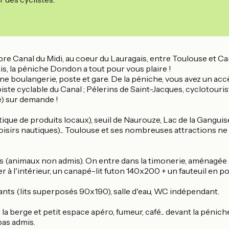
lèbre Canal du Midi, au coeur du Lauragais, entre Toulouse e
s, la péniche Dondon a tout pour vous plaire !
ne boulangerie, poste et gare. De la péniche, vous avez un acc
piste cyclable du Canal ; Pélerins de Saint-Jacques, cyclotouris
) sur demande !
que de produits locaux), seuil de Naurouze, Lac de la Ganguis
loisirs nautiques)... Toulouse et ses nombreuses attractions ne
es (animaux non admis). On entre dans la timonerie, aménagée
à l'intérieur, un canapé-lit futon 140x200 + un fauteuil en po
ants (lits superposés 90x190), salle d'eau, WC indépendant.
 la berge et petit espace apéro, fumeur, café... devant la pénich
pas admis.