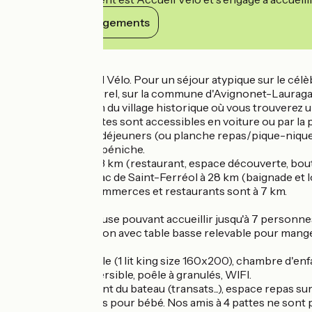
Voir ses engagements
Détails
Labellisée Accueil Vélo. Pour un séjour atypique sur le cé
à l'écluse d'Emborrel, sur la commune d'Avignonet-Lauragai
A seulement 1.5km du village historique où vous trouverez u
vélo, et certains sites sont accessibles en voiture ou par la 
même des petits-déjeuners (ou planche repas/pique-nique
Parking devant la péniche.
Port-Lauragais à 3 km (restaurant, espace découverte, bouti
le samedi matin), lac de Saint-Ferréol à 28 km (baignade et 
min, et tous les commerces et restaurants sont à 7 km.
Péniche chaleureuse pouvant accueillir jusqu'à 7 personn
descendent au salon avec table basse relevable pour manger 
personne.
Chambre parentale (1 lit king size 160x200), chambre d'enf
Climatisation réversible, poêle à granulés, WIFI.
Terrasse sur le pont du bateau (transats...), espace repas sur
Pas d'équipements pour bébé. Nos amis à 4 pattes ne sont 