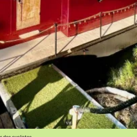
1
/
8
r des cyclistes.