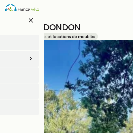
Aller
au
contenu
close
principal
PÉNICHE DONDON
Accueil Vélo
Gîtes et locations de meublés