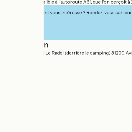
Le canal étant parallèle à l'autoroute A61, que l'on perçoit à
Cet établissement vous intéresse ? Rendez-vous sur leur 
Localisation
Ecluse d'Emborrel Le Radel (derrière le camping) 31290 A