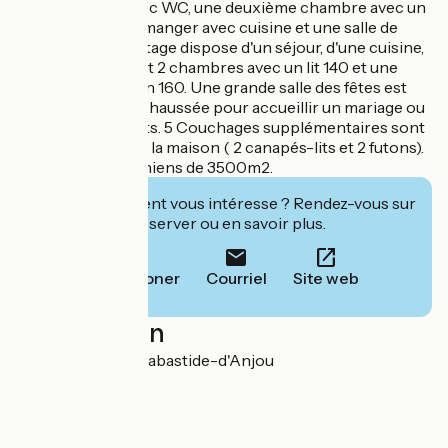
une salle d'eau avec WC, une deuxième chambre avec un
lit 140, une salle à manger avec cuisine et une salle de
jeux. Le premier étage dispose d'un séjour, d'une cuisine,
une salle de bain et 2 chambres avec un lit 140 et une
3ème avec un lit en 160. Une grande salle des fêtes est
située au rez-de-chaussée pour accueillir un mariage ou
autres évènements. 5 Couchages supplémentaires sont
à disposition dans la maison ( 2 canapés-lits et 2 futons).
Enclos pour les chiens de 3500m2.
Cet établissement vous intéresse ? Rendez-vous sur
leur site pour réserver ou en savoir plus.
Téléphoner
Courriel
Site web
Localisation
En Gaubel 11320 Labastide-d'Anjou