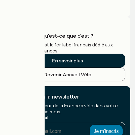
Espace Presse
Espace Pro
Accueil Vélo qu'est-ce que c'est ?
Accueil Vélo c'est le 1er label français dédié aux
cyclistes en vacances.
En savoir plus
Devenir Accueil Vélo
Je m'abonne à la newsletter
Recevez le meilleur de la France à vélo dans votre
boîte mail chaque mois.
Mon adresse mail
Mon
adresse