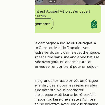
2
/
10
Cet établissement est Accueil Vélo et s'engage à
accueillir des cyclistes.
Voir ses engagements
Détails
Niché au cœur de la campagne audoise du Lauragais, à
deux pas du célèbre Canal du Midi, le Domaine vous
accueille dans un cadre verdoyant, calme et authentique.
Ce gîte tout confort est situé dans une ancienne bâtisse
de caractère, rénovée avec goût, où charme rural et
équipements modernes se rencontrent pour un séjour
reposant.
Le gîte dispose d'une grande terrasse privée aménagée
avec du mobilier de jardin, idéale pour les repas en plein
air ou les moments de détente. Vous profiterez
également d'un vaste espace extérieur arboré, parfait
pour se ressourcer, jouer ou faire une sieste à l'ombre
des arbres. Une piscine privative, avec une vue dégagée