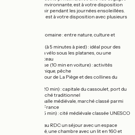
sur la campagne environnante, est à votre disposition
pour vous rafraîchir pendant les journées ensoleillées.
Une salle de sport est à votre disposition avec plusieurs
appareils.
À faire autour du domaine : entre nature, culture et
gastronomie:
- Le Canal du Midi (à 5 minutes à pied) : idéal pour des
balades à pied ou à vélo sous les platanes, ou une
promenade en bateau
- Lac de la Ganguise (10 min en voiture) : activités
nautiques, pique-nique, pêche
- Randonnées autour de La Piège et des collines du
Lauragais
- Castelnaudary (20 min) : capitale du cassoulet, port du
Canal du Midi, marché traditionnel
- Revel (25 min) : halle médiévale, marché classé parmi
les plus beaux de France
- Carcassonne (45 min) : cité médiévale classée UNESCO
Gîte comprenant au RDC un séjour avec un espace
cuisine tout équipé, une chambre avec un lit en 160 et