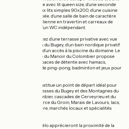
chambre parentale avec lit queen size, d’une seconde
chambre avec deux lits simples 90x200, d’une cuisine
entièrement équipée, d’une salle de bain de caractère
avec douche à l’italienne en travertin et carreaux de
ciment ainsi que d’un WC indépendant.
À l’extérieur, profitez d’une terrasse privative avec vue
sur les montagnes du Bugey, d’un bain nordique privatif
chauffé au bois et d’un accès à la piscine du domaine. Le
grand parc arboré du Manoir du Colombier propose
également des espaces de détente avec hamacs,
trampoline, table de ping-pong, badminton et jeux pour
petits et grands.
Le Rêve Royal constitue un point de départ idéal pour
découvrir les richesses du Bugey et des Montagnes du
Jura : Grand Colombier, cascades de Cerveyrieu et du
Pain de Sucre, source du Groin, Marais de Lavours, lacs,
villages de caractère, marchés locaux et spécialités
régionales.
Les amateurs de vélo apprécieront la proximité de la