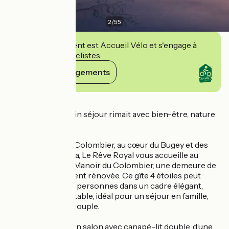
2
/
55
Cet établissement est Accueil Vélo et s'engage à
accueillir des cyclistes.
Voir ses engagements
Détails
Et si votre prochain séjour rimait avec bien-être, nature
et art de vivre ?
Au pied du Grand Colombier, au cœur du Bugey et des
Montagnes du Jura, Le Rêve Royal vous accueille au
premier étage du Manoir du Colombier, une demeure de
charme entièrement rénovée. Ce gîte 4 étoiles peut
accueillir jusqu’à 6 personnes dans un cadre élégant,
paisible et confortable, idéal pour un séjour en famille,
entre amis ou en couple.
Le gîte dispose d’un salon avec canapé-lit double, d’une