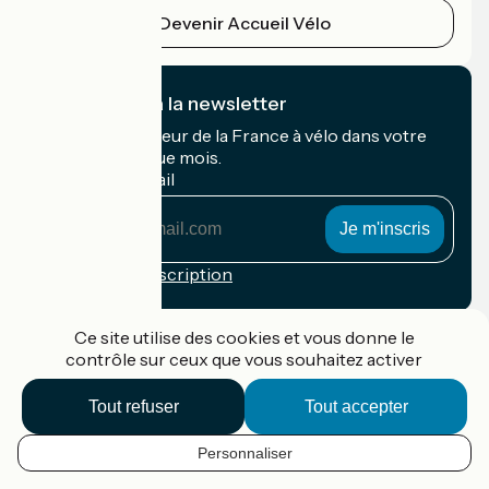
Devenir Accueil Vélo
Je m'abonne à la newsletter
Recevez le meilleur de la France à vélo dans votre
boîte mail chaque mois.
Mon adresse mail
Mon
adresse
mail
Conditions d'inscription
Financé dans le cadre de Destination France
Ce site utilise des cookies et vous donne le
contrôle sur ceux que vous souhaitez activer
Tout refuser
Tout accepter
Accueil Vélo Pro
Contact
Personnaliser
Mentions légales
FR
Confidentialité