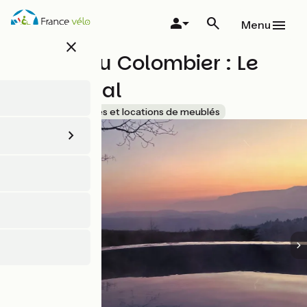
Aller
au
Menu
contenu
close
principal
Manoir du Colombier : Le
Rêve Royal
Accueil Vélo
Gîtes et locations de meublés