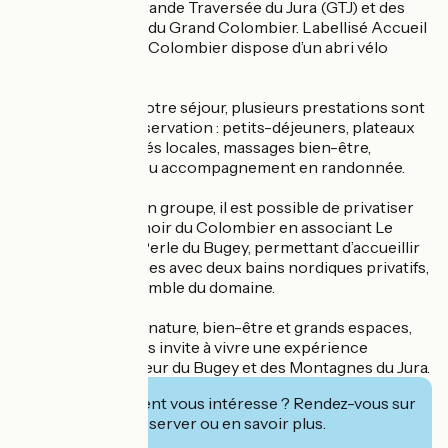
ViaRhôna, de la Grande Traversée du Jura (GTJ) et des
routes mythiques du Grand Colombier. Labellisé Accueil
Vélo, le Manoir du Colombier dispose d’un abri vélo
sécurisé.
Pour compléter votre séjour, plusieurs prestations sont
proposées sur réservation : petits-déjeuners, plateaux
apéritifs, spécialités locales, massages bien-être,
séances de yoga ou accompagnement en randonnée.
Pour les séjours en groupe, il est possible de privatiser
l’ensemble du Manoir du Colombier en associant Le
Rêve Royal et La Perle du Bugey, permettant d’accueillir
jusqu’à 12 personnes avec deux bains nordiques privatifs,
la piscine et l’ensemble du domaine.
Entre patrimoine, nature, bien-être et grands espaces,
Le Rêve Royal vous invite à vivre une expérience
authentique au cœur du Bugey et des Montagnes du Jura.
Cet établissement vous intéresse ? Rendez-vous sur
leur site pour réserver ou en savoir plus.