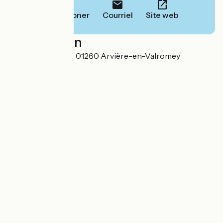
Téléphoner
Courriel
Site web
Localisation
134, Rue de l'Église 01260 Arvière-en-Valromey