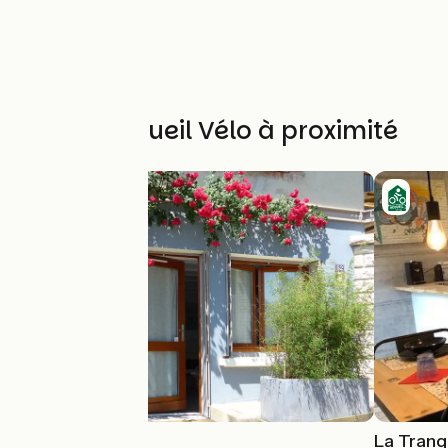
Autres Accueil Vélo à proximité
Gîte Chez Maïe
La Tranq