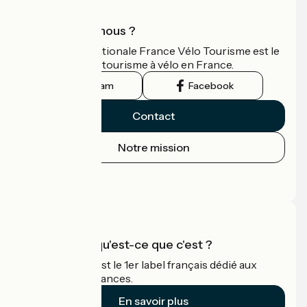
Qui sommes-nous ?
L'association nationale France Vélo Tourisme est le
guide officiel du tourisme à vélo en France.
Instagram
Facebook
Contact
Notre mission
Espace Presse
Espace Pro
Accueil Vélo qu'est-ce que c'est ?
Accueil Vélo c'est le 1er label français dédié aux
cyclistes en vacances.
En savoir plus