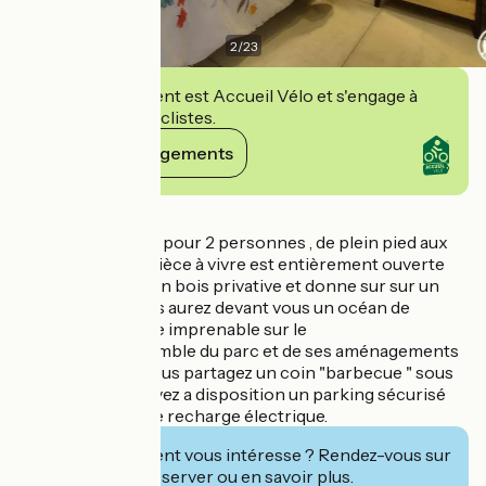
2
/
23
Cet établissement est Accueil Vélo et s'engage à
accueillir des cyclistes.
Voir ses engagements
Détails
L'Indus est un gite pour 2 personnes , de plein pied aux
normes PMR.La pièce à vivre est entièrement ouverte
sur une terrasse en bois privative et donne sur sur un
très belle vue.Vous aurez devant vous un océan de
verdure et une vue imprenable sur le
Colombier.L'ensemble du parc et de ses aménagements
sont ouverts et vous partagez un coin "barbecue " sous
la tonnelle.Vous avez a disposition un parking sécurisé
avec une borne de recharge électrique.
Cet établissement vous intéresse ? Rendez-vous sur
leur site pour réserver ou en savoir plus.