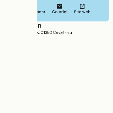
Téléphoner
Courriel
Site web
Localisation
334 Route de Culoz 01350 Ceyzérieu