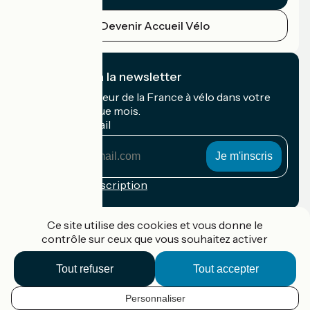
Devenir Accueil Vélo
Je m'abonne à la newsletter
Recevez le meilleur de la France à vélo dans votre
boîte mail chaque mois.
Mon adresse mail
Mon
adresse
mail
Conditions d'inscription
Financé dans le cadre de Destination France
Ce site utilise des cookies et vous donne le
contrôle sur ceux que vous souhaitez activer
Tout refuser
Tout accepter
Accueil Vélo Pro
Contact
Personnaliser
Mentions légales
FR