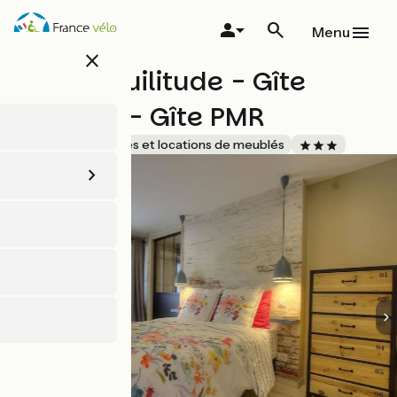
Aller
au
Menu
contenu
close
principal
La Tranquilitude - Gîte
"L'Indus" - Gîte PMR
Accueil Vélo
Gîtes et locations de meublés