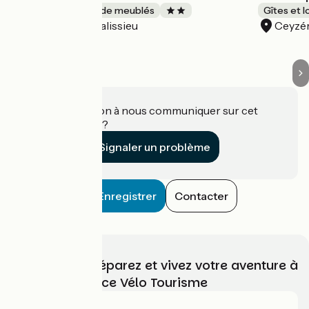
Gîtes et locations de meublés
Gîtes et 
Talissieu
Ceyzé
Accueil Vélo
Une information à nous communiquer sur cet
établissement ?
Signaler un problème
Enregistrer
Contacter
Choisissez, préparez et vivez votre aventure à
vélo avec France Vélo Tourisme